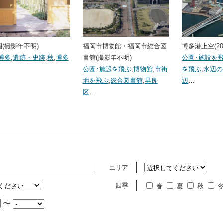
(撮影年不明)
福岡市博物館・福岡市総合図
博多港上空(20
博多
,
遺跡・史跡
,
秋
,
博多
書館(撮影年不明)
公園･施設を
公園･施設を飛ぶ
,
博物館
,
市街
を飛ぶ
,
水辺の
地を飛ぶ
,
総合図書館
,
早良
辺
…
区
…
エリア
四季
春
夏
秋
〜