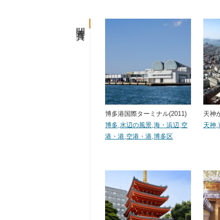
関連写真
博多港国際ターミナル(2011)
天神か
博多
,
水辺の風景
,
海・浜辺
,
空
天神
,
港・港
,
空港・港
,
博多区