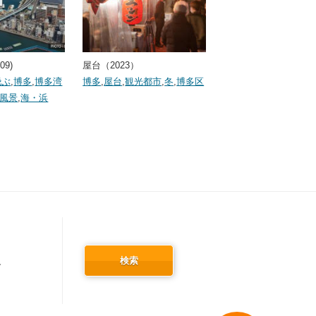
09)
屋台（2023）
飛ぶ
,
博多
,
博多湾
博多
,
屋台
,
観光都市
,
冬
,
博多区
風景
,
海・浜
検索
冬