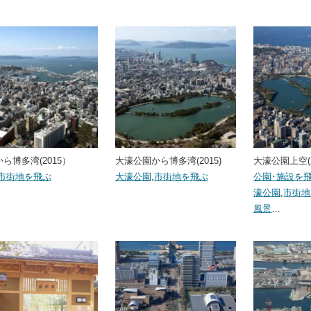
ら博多湾(2015）
大濠公園から博多湾(2015)
大濠公園上空(2
市街地を飛ぶ
大濠公園
,
市街地を飛ぶ
公園･施設を
濠公園
,
市街地
風景
…