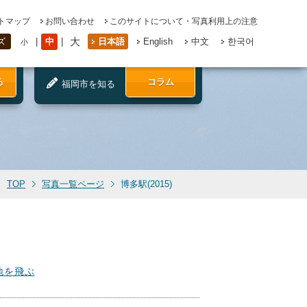
トマップ
お問い合わせ
このサイトについて・写真利用上の注意
大
中
日本語
English
中文
한국어
ズ
小
る
コラム
福岡市を知る
TOP
写真一覧ページ
博多駅(2015)
地を飛ぶ