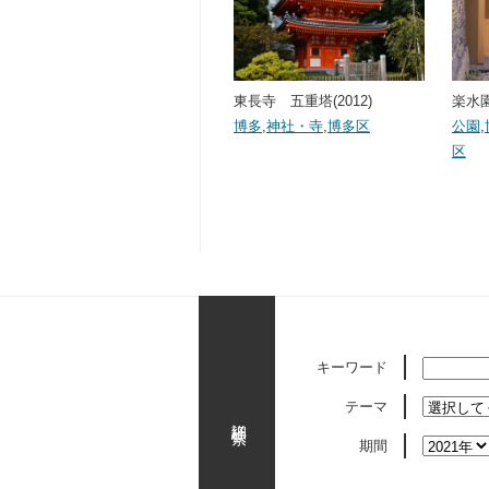
東長寺 五重塔(2012)
楽水園
博多
,
神社・寺
,
博多区
公園
,
区
キーワード
テーマ
詳細検索
期間