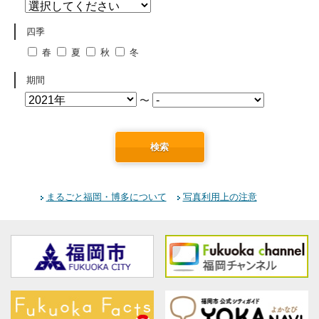
四季
春
夏
秋
冬
期間
〜
検索
まるごと福岡・博多について
写真利用上の注意