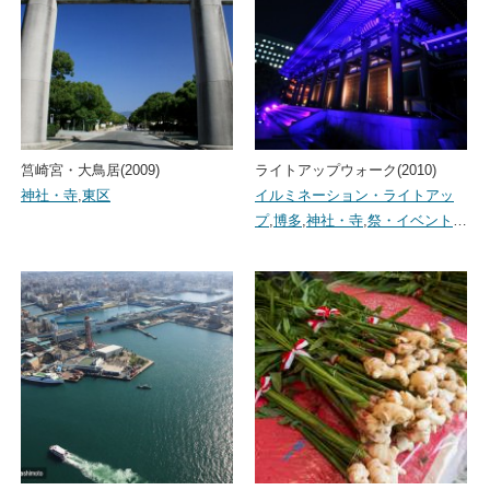
筥崎宮・大鳥居(2009)
ライトアップウォーク(2010)
神社・寺
,
東区
イルミネーション・ライトアッ
プ
,
博多
,
神社・寺
,
祭・イベント
…