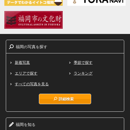
福岡
写真
探
の
を
す
新着写真
季節で探す
エリアで探す
ランキング
すべての写真を見る
詳細検索
福岡
知
を
る