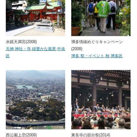
水鏡天満宮(2009)
博多情緒めぐりキャンペーン
天神
,
神社・寺
,
緑豊かな風景
,
中央
(2008)
区
博多
,
祭・イベント
,
秋
,
博多区
西公園上空(2009)
東長寺の節分祭(2014)