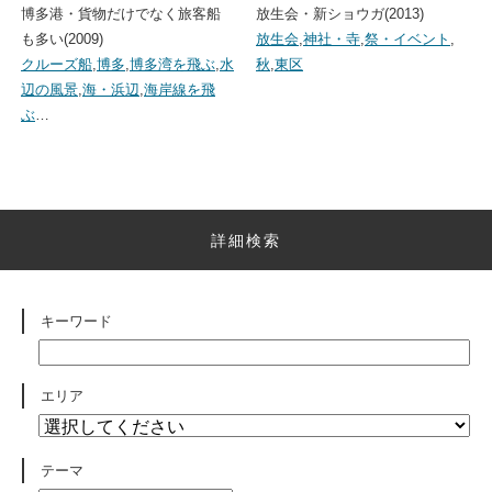
博多港・貨物だけでなく旅客船
放生会・新ショウガ(2013)
も多い(2009)
放生会
,
神社・寺
,
祭・イベント
,
クルーズ船
,
博多
,
博多湾を飛ぶ
,
水
秋
,
東区
辺の風景
,
海・浜辺
,
海岸線を飛
ぶ
…
詳細検索
キーワード
エリア
テーマ