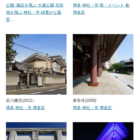
公園･施設を飛ぶ
,
大濠公園
,
市街
博多
,
神社・寺
,
祭・イベント
,
春
,
地を飛ぶ
,
神社・寺
,
緑豊かな風
博多区
景
…
若八幡宮(2012）
東長寺(2009)
博多
,
神社・寺
,
博多区
博多
,
神社・寺
,
博多区