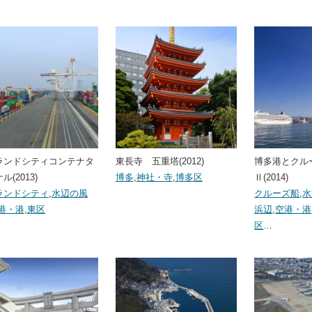
ランドシティコンテナタ
東長寺 五重塔(2012)
博多港とクル
ル(2013)
博多
,
神社・寺
,
博多区
Ⅱ(2014)
ランドシティ
,
水辺の風
クルーズ船
,
水
港・港
,
東区
浜辺
,
空港・港
区
…