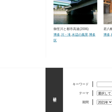
御笠川と都市高速(2006)
若八幡
博多
,
川・滝
,
水辺の風景
,
博多
博多
,
区
キーワード
テーマ
詳細検索
期間