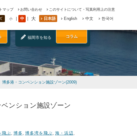
トマップ
お問い合わせ
このサイトについて・写真利用上の注意
大
中
日本語
English
中文
한국어
ズ
小
る
コラム
福岡市を知る
博多港・コンベンション施設ゾーン(2009)
ンベンション施設ゾーン
を飛ぶ
,
博多
,
博多湾を飛ぶ
,
海・浜辺
,