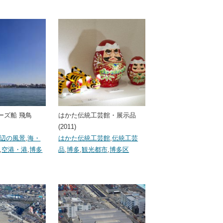
ーズ船 飛鳥
はかた伝統工芸館・展示品
(2011)
辺の風景
,
海・
はかた伝統工芸館
,
伝統工芸
,
空港・港
,
博多
品
,
博多
,
観光都市
,
博多区