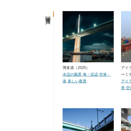
関連写真
博多港（2025）
アイ
水辺の風景
,
海・浜辺
,
空港・
ーミナ
港
,
美しい夜景
アイ
景
,
空