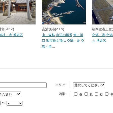
宮(2012）
宮浦漁港(2009)
福岡空港上空(2
神社・寺
,
博多区
山・森林
,
水辺の風景
,
海・浜
空港・港
,
空港
辺
,
海岸線を飛ぶ
,
空港・港
,
空
ぶ
,
博多区
港・港
…
エリア
四季
春
夏
秋
〜