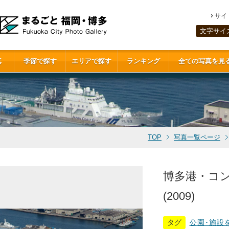
サイ
文字サイ
真
季節で探す
エリアで探す
ランキング
全ての写真を見
TOP
写真一覧ページ
博多港・コ
(2009)
タグ
公園･施設