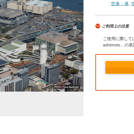
空港・港
,
ご利用上の注意
ご使用に際しては
ashimoto」