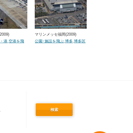
009)
マリンメッセ福岡(2009)
・港
,
空港を飛
公園･施設を飛ぶ
,
博多
,
博多区
検索
冬