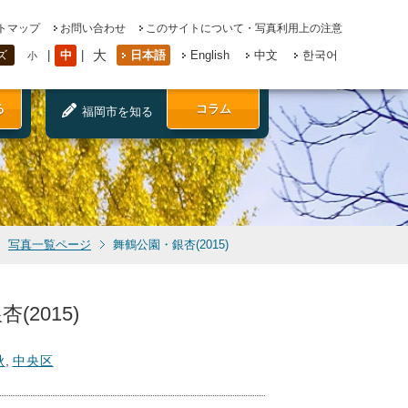
トマップ
お問い合わせ
このサイトについて・写真利用上の注意
大
中
日本語
English
中文
한국어
ズ
小
る
コラム
福岡市を知る
写真一覧ページ
舞鶴公園・銀杏(2015)
(2015)
秋
,
中央区