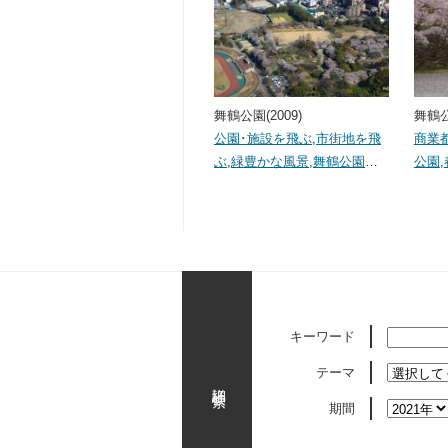
舞鶴公園(2009)
舞鶴公
公園･施設を飛ぶ
,
市街地を飛
商業
ぶ
,
緑豊かな風景
,
舞鶴公園
…
公園
,
キーワード
テーマ
詳細検索
期間