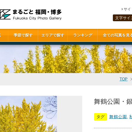
サイ
文字サイ
真
季節で探す
エリアで探す
ランキング
全ての写真を見
TOP
舞鶴公園・銀杏
タグ
舞鶴公園
,