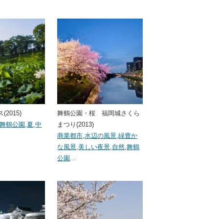
2015)
舞鶴公園・桜 福岡城さくら
舞鶴公園
,
夏
,
中
まつり(2013)
商業都市
,
水辺の風景
,
緑豊か
な風景
,
美しい夜景
,
自然
,
舞鶴
公園
…