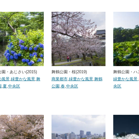
園・あじさい(2015)
舞鶴公園・桜(2019)
舞鶴公園・ハス(
の風景
,
緑豊かな風景
,
舞
商業都市
,
緑豊かな風景
,
舞鶴
緑豊かな風景
,
園
,
夏
,
中央区
公園
,
春
,
中央区
央区