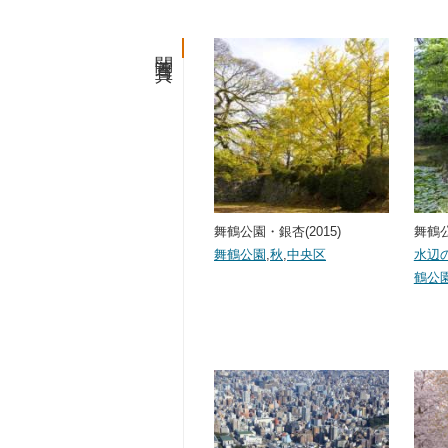
関連写真
舞鶴公園・銀杏(2015)
舞鶴公
舞鶴公園
,
秋
,
中央区
水辺
鶴公