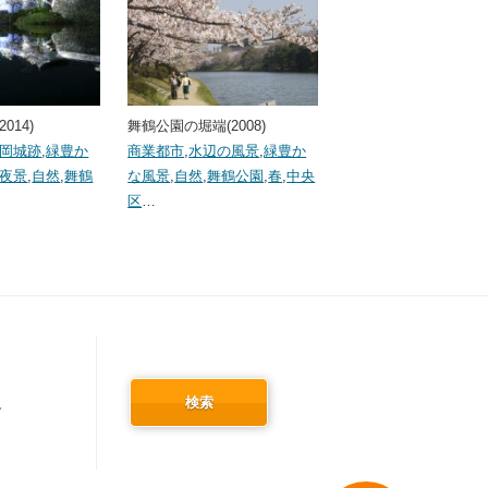
014)
舞鶴公園の堀端(2008)
岡城跡
,
緑豊か
商業都市
,
水辺の風景
,
緑豊か
夜景
,
自然
,
舞鶴
な風景
,
自然
,
舞鶴公園
,
春
,
中央
区
…
検索
冬