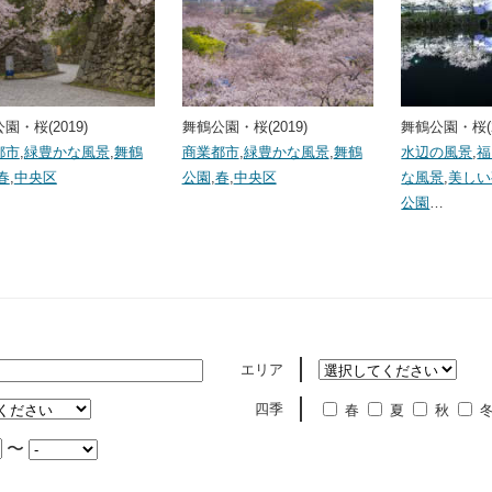
園・桜(2019)
舞鶴公園・桜(2019)
舞鶴公園・桜(2
都市
,
緑豊かな風景
,
舞鶴
商業都市
,
緑豊かな風景
,
舞鶴
水辺の風景
,
福
春
,
中央区
公園
,
春
,
中央区
な風景
,
美しい
公園
…
エリア
四季
春
夏
秋
〜