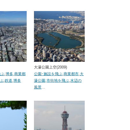
大濠公園上空(2009)
飛ぶ
,
博多
,
商業都
公園･施設を飛ぶ
,
商業都市
,
大
ぶ
,
鉄道
,
博多
濠公園
,
市街地を飛ぶ
,
水辺の
風景
…