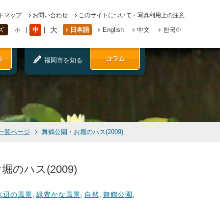
トマップ
お問い合わせ
このサイトについて・写真利用上の注意
大
中
日本語
English
中文
한국어
ズ
小
る
コラム
福岡市を知る
一覧ページ
舞鶴公園・お堀のハス(2009)
のハス(2009)
水辺の風景
,
緑豊かな風景
,
自然
,
舞鶴公園
,