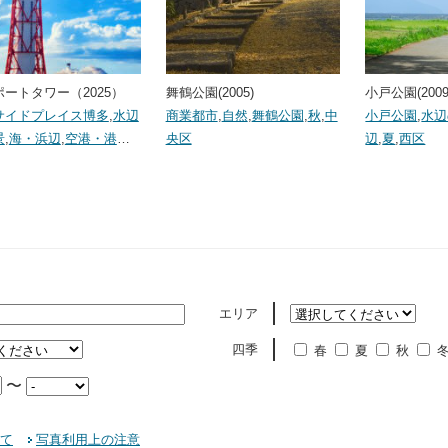
ートタワー（2025）
舞鶴公園(2005)
小戸公園(2009
サイドプレイス博多
,
水辺
商業都市
,
自然
,
舞鶴公園
,
秋
,
中
小戸公園
,
水辺
景
,
海・浜辺
,
空港・港
…
央区
辺
,
夏
,
西区
エリア
四季
春
夏
秋
〜
て
写真利用上の注意