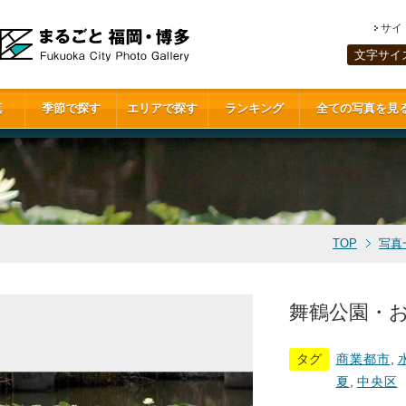
サイ
文字サイ
真
季節で探す
エリアで探す
ランキング
全ての写真を見
TOP
写真
舞鶴公園・お堀
タグ
商業都市
,
夏
,
中央区