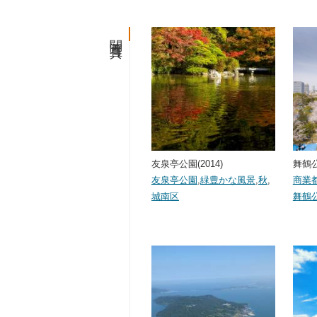
関連写真
友泉亭公園(2014)
舞鶴公
友泉亭公園
,
緑豊かな風景
,
秋
,
商業
城南区
舞鶴