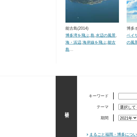
能古島(2014)
博多ポ
博多湾を飛ぶ
,
島
,
水辺の風景
,
ベイ
海・浜辺
,
海岸線を飛ぶ
,
能古
の風
島
…
キーワード
テーマ
詳細検索
期間
まるごと福岡・博多につい