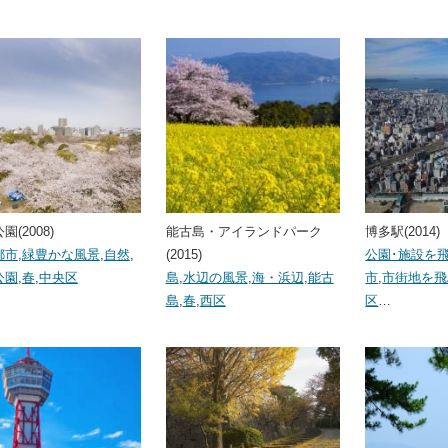
園(2008)
能古島・アイランドパーク
博多駅(2014)
都市
,
緑豊かな風景
,
自然
,
(2015)
公園･施設を
公園
,
春
,
中央区
島
,
水辺の風景
,
海・浜辺
,
能古
市
,
市街地を飛
島
,
春
,
西区
区
…