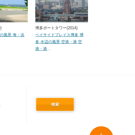
)
博多ポートタワー(2014)
の風景
,
海・浜
ベイサイドプレイス博多
,
博
多
,
水辺の風景
,
空港・港
,
空
港・港
…
検索
冬