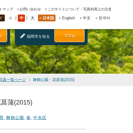
トマップ
お問い合わせ
このサイトについて・写真利用上の注意
大
中
日本語
English
中文
한국어
ズ
小
る
コラム
福岡市を知る
写真一覧ページ
舞鶴公園・花菖蒲(2015)
蒲(2015)
景
,
舞鶴公園
,
春
,
中央区