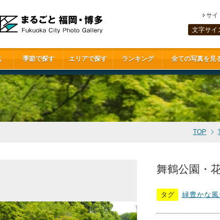
サイ
文字サイ
真
季節で探す
エリアで探す
ランキング
全ての写真を見
TOP
舞鶴公園・花菖
タグ
緑豊かな風