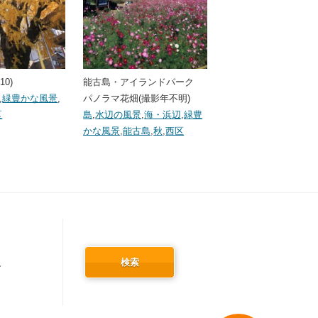
10)
能古島・アイランドパーク
,
緑豊かな風景
,
パノラマ花畑(撮影年不明)
区
島
,
水辺の風景
,
海・浜辺
,
緑豊
かな風景
,
能古島
,
秋
,
西区
検索
冬