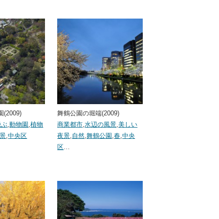
2009)
舞鶴公園の堀端(2009)
飛ぶ
,
動物園
,
植物
商業都市
,
水辺の風景
,
美しい
景
,
中央区
夜景
,
自然
,
舞鶴公園
,
春
,
中央
区
…