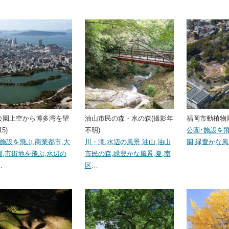
公園上空から博多湾を望
油山市民の森・水の森(撮影年
福岡市動植物園(
15)
不明)
公園･施設を
･施設を飛ぶ
,
商業都市
,
大
川・滝
,
水辺の風景
,
油山
,
油山
園
,
緑豊かな風
園
,
市街地を飛ぶ
,
水辺の
市民の森
,
緑豊かな風景
,
夏
,
南
…
区
…