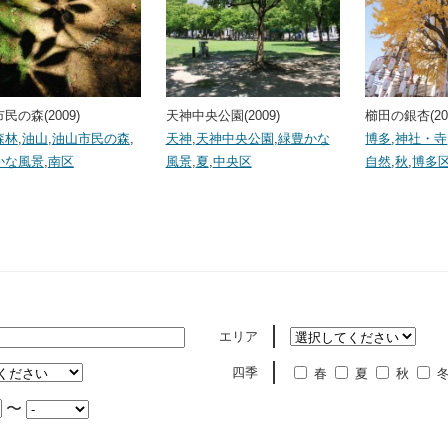
民の森(2009)
天神中央公園(2009)
櫛田の銀杏(20
森林
,
油山
,
油山市民の森
,
天神
,
天神中央公園
,
緑豊かな
博多
,
神社・寺
かな風景
,
南区
風景
,
夏
,
中央区
自然
,
秋
,
博多
エリア
四季
春
夏
秋
〜