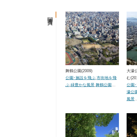
関連写真
舞鶴公園(2009)
大濠
公園･施設を飛ぶ
,
市街地を飛
む(20
ぶ
,
緑豊かな風景
,
舞鶴公園
…
公園
濠公
風景