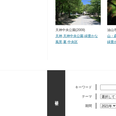
天神中央公園(2009)
油山市
天神
,
天神中央公園
,
緑豊かな
山・
風景
,
夏
,
中央区
緑豊
キーワード
テーマ
詳細検索
期間