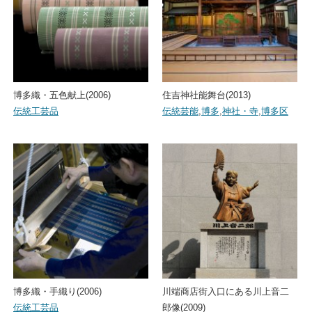
博多織・五色献上(2006)
住吉神社能舞台(2013)
伝統工芸品
伝統芸能
,
博多
,
神社・寺
,
博多区
博多織・手織り(2006)
川端商店街入口にある川上音二
伝統工芸品
郎像(2009)