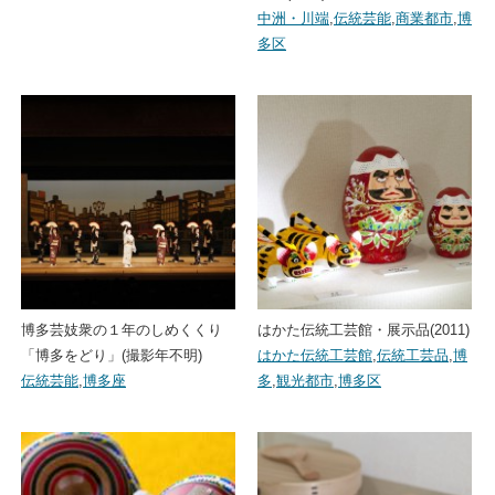
中洲・川端
,
伝統芸能
,
商業都市
,
博
多区
博多芸妓衆の１年のしめくくり
はかた伝統工芸館・展示品(2011)
「博多をどり」(撮影年不明)
はかた伝統工芸館
,
伝統工芸品
,
博
伝統芸能
,
博多座
多
,
観光都市
,
博多区