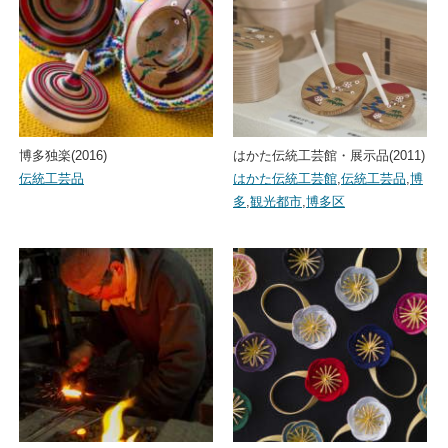
博多独楽(2016)
はかた伝統工芸館・展示品(2011)
伝統工芸品
はかた伝統工芸館
,
伝統工芸品
,
博
多
,
観光都市
,
博多区