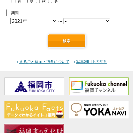
春
夏
秋
冬
期間
〜
検索
まるごと福岡・博多について
写真利用上の注意