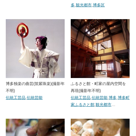
多
,
観光都市
,
博多区
博多独楽の曲芸(筑紫珠楽)(撮影年
ふるさと館・町家の屋内空間を
不明)
再現(撮影年不明)
伝統工芸品
,
伝統芸能
伝統工芸品
,
伝統芸能
,
博多
,
博多町
家ふるさと館
,
観光都市
…