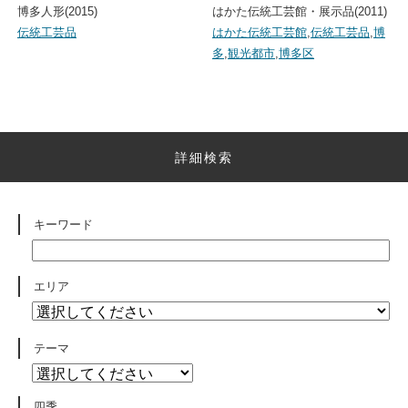
博多人形(2015)
はかた伝統工芸館・展示品(2011)
伝統工芸品
はかた伝統工芸館
,
伝統工芸品
,
博
多
,
観光都市
,
博多区
詳細検索
キーワード
エリア
テーマ
四季