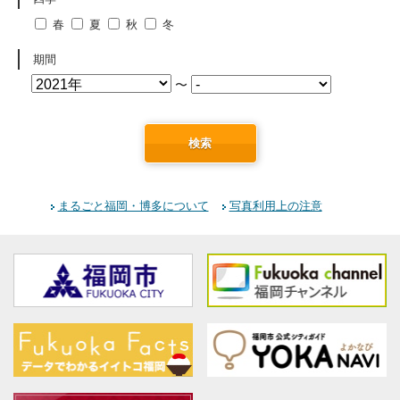
春
夏
秋
冬
期間
〜
検索
まるごと福岡・博多について
写真利用上の注意