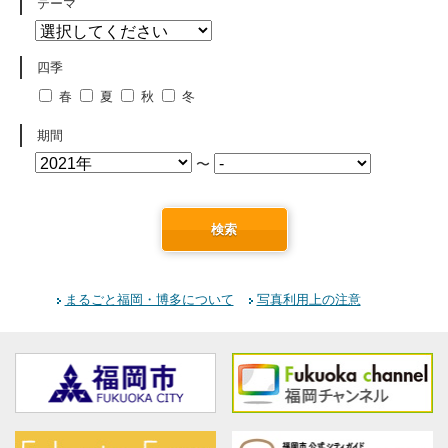
テーマ
四季
春
夏
秋
冬
期間
〜
検索
まるごと福岡・博多について
写真利用上の注意