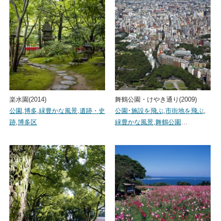
楽水園(2014)
舞鶴公園・けやき通り(2009)
公園
,
博多
,
緑豊かな風景
,
遺跡・史
公園･施設を飛ぶ
,
市街地を飛ぶ
,
跡
,
博多区
緑豊かな風景
,
舞鶴公園
…