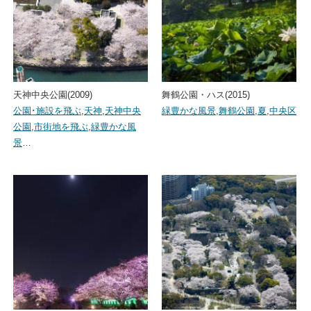
天神中央公園(2009)
舞鶴公園・ハス(2015)
公園･施設を飛ぶ
,
天神
,
天神中央
緑豊かな風景
,
舞鶴公園
,
夏
,
中央区
公園
,
市街地を飛ぶ
,
緑豊かな風
景
…