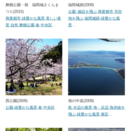
舞鶴公園・桜 福岡城さくらま
福岡城跡(2009)
つり(2015)
公園･施設を飛ぶ
,
商業都市
,
市街
商業都市
,
緑豊かな風景
,
美しい夜
地を飛ぶ
,
福岡城跡
,
緑豊かな風
景
,
自然
,
舞鶴公園
,
春
,
中央区
…
景
…
西公園(2009)
海の中道(2009)
公園
,
緑豊かな風景
,
春
,
中央区
島
,
水辺の風景
,
海・浜辺
,
海岸線を
飛ぶ
,
緑豊かな風景
,
東区
…