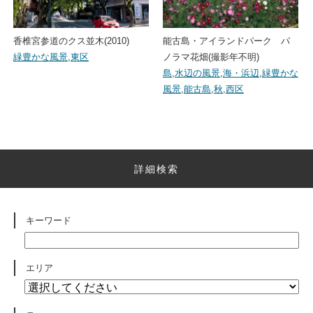
香椎宮参道のクス並木(2010)
能古島・アイランドパーク パ
緑豊かな風景
,
東区
ノラマ花畑(撮影年不明)
島
,
水辺の風景
,
海・浜辺
,
緑豊かな
風景
,
能古島
,
秋
,
西区
詳細検索
キーワード
エリア