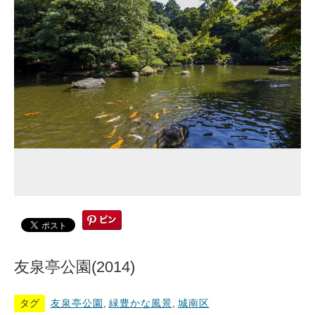
友泉亭公園(2014)
タグ
友泉亭公園
,
緑豊かな風景
,
城南区