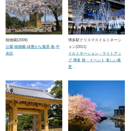
植物園(2009)
博多駅クリスマスイルミネーシ
公園
,
植物園
,
緑豊かな風景
,
春
,
中
ョン(2011)
央区
イルミネーション・ライトアッ
プ
,
博多
,
祭・イベント
,
美しい夜
景
…