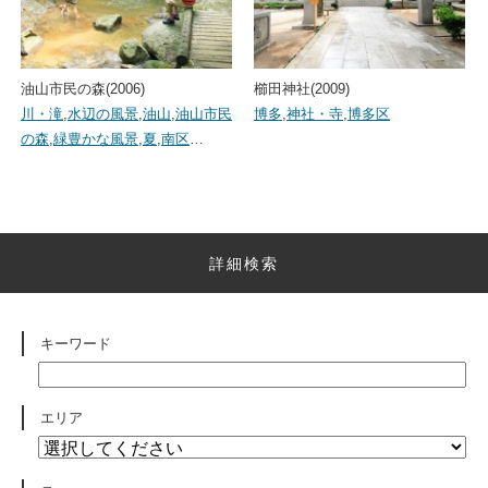
油山市民の森(2006)
櫛田神社(2009)
川・滝
,
水辺の風景
,
油山
,
油山市民
博多
,
神社・寺
,
博多区
の森
,
緑豊かな風景
,
夏
,
南区
…
詳細検索
キーワード
エリア