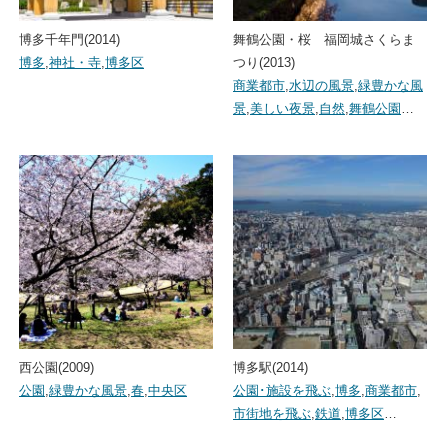
博多千年門(2014)
舞鶴公園・桜 福岡城さくらま
博多
,
神社・寺
,
博多区
つり(2013)
商業都市
,
水辺の風景
,
緑豊かな風
景
,
美しい夜景
,
自然
,
舞鶴公園
…
西公園(2009)
博多駅(2014)
公園
,
緑豊かな風景
,
春
,
中央区
公園･施設を飛ぶ
,
博多
,
商業都市
,
市街地を飛ぶ
,
鉄道
,
博多区
…