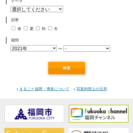
テーマ
四季
春
夏
秋
冬
期間
〜
検索
まるごと福岡・博多について
写真利用上の注意