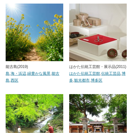
能古島(2019)
はかた伝統工芸館・展示品(2011)
島
,
海・浜辺
,
緑豊かな風景
,
能古
はかた伝統工芸館
,
伝統工芸品
,
博
島
,
西区
多
,
観光都市
,
博多区