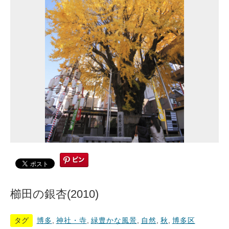
櫛田の銀杏(2010)
タグ
博多
,
神社・寺
,
緑豊かな風景
,
自然
,
秋
,
博多区