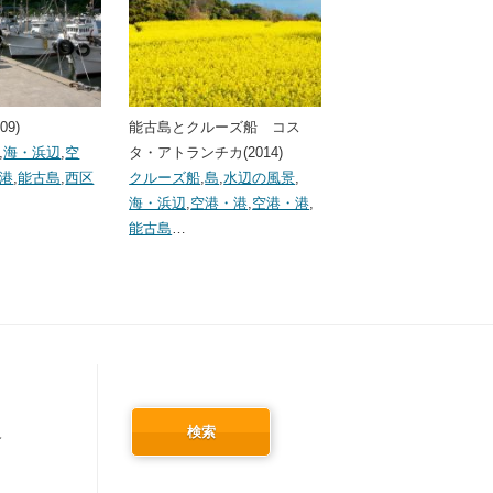
09)
能古島とクルーズ船 コス
,
海・浜辺
,
空
タ・アトランチカ(2014)
港
,
能古島
,
西区
クルーズ船
,
島
,
水辺の風景
,
海・浜辺
,
空港・港
,
空港・港
,
能古島
…
検索
冬