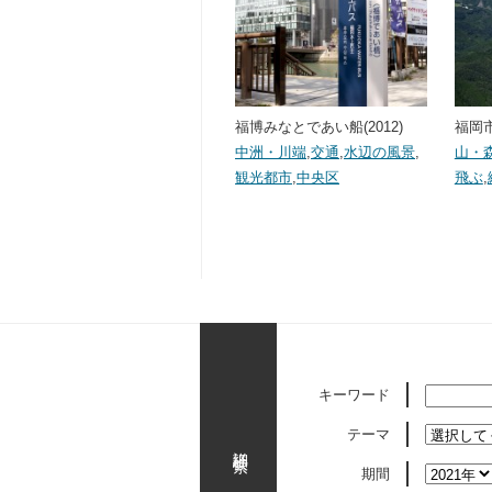
福博みなとであい船(2012)
福岡市
中洲・川端
,
交通
,
水辺の風景
,
山・
観光都市
,
中央区
飛ぶ
,
キーワード
テーマ
詳細検索
期間