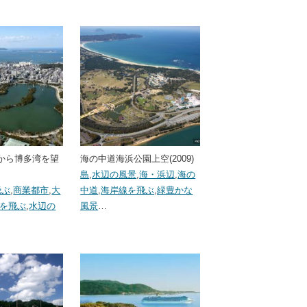
から博多湾を望
海の中道海浜公園上空(2009)
島
,
水辺の風景
,
海・浜辺
,
海の
飛ぶ
,
商業都市
,
大
中道
,
海岸線を飛ぶ
,
緑豊かな
を飛ぶ
,
水辺の
風景
…