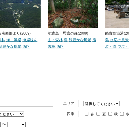
南西部より(2009)
能古島・思索の森(2009)
能古島漁港(20
森林
,
海・浜辺
,
海岸線を
山・森林
,
島
,
緑豊かな風景
,
能
島
,
水辺の風景
緑豊かな風景
,
西区
古島
,
西区
港・港
,
空港・
エリア
四季
春
夏
秋
〜