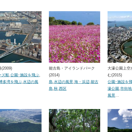
2009)
能古島・アイランドパーク
大濠公園上空
ーズ船
,
公園･施設を飛ぶ
,
(2014)
む(2015)
博多湾を飛ぶ
,
水辺の風
島
,
水辺の風景
,
海・浜辺
,
能古
公園･施設を
島
,
秋
,
西区
濠公園
,
市街地
風景
…