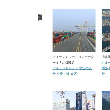
関連写真
アイランドシティコンテナタ
博多港(
ーミナル(2013)
クル
アイランドシティ
,
水辺の風
博多
,
景
,
空港・港
,
東区
景
…