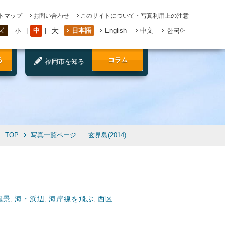
トマップ
お問い合わせ
このサイトについて・写真利用上の注意
大
中
日本語
English
中文
한국어
ズ
小
る
コラム
福岡市を知る
TOP
写真一覧ページ
玄界島(2014)
風景
,
海・浜辺
,
海岸線を飛ぶ
,
西区