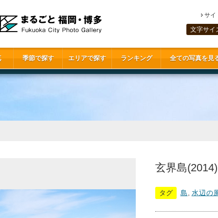
サイ
文字サイ
真
季節で探す
エリアで探す
ランキング
全ての写真を見
玄界島(2014)
タグ
島
,
水辺の