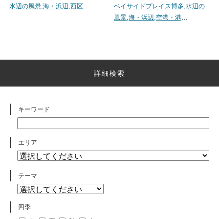
水辺の風景
,
海・浜辺
,
西区
ベイサイドプレイス博多
,
水辺の
風景
,
海・浜辺
,
空港・港
…
詳細検索
キーワード
エリア
テーマ
四季