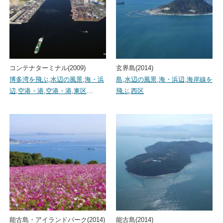
コンテナターミナル(2009)
玄界島(2014)
博多湾を飛ぶ
,
水辺の風景
,
海・浜
島
,
水辺の風景
,
海・浜辺
,
海岸線を
辺
,
空港・港
,
空港・港
,
東区
…
飛ぶ
,
西区
能古島・アイランドパーク(2014)
能古島(2014)