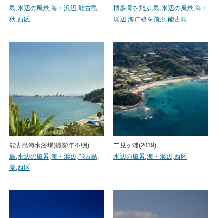
島
,
水辺の風景
,
海・浜辺
,
能古島
,
博多湾を飛ぶ
,
島
,
水辺の風景
,
海・
秋
,
西区
浜辺
,
海岸線を飛ぶ
,
能古島
…
能古島海水浴場(撮影年不明)
二見ヶ浦(2019)
島
,
水辺の風景
,
海・浜辺
,
能古島
,
水辺の風景
,
海・浜辺
,
西区
夏
,
西区