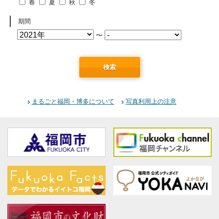
春
夏
秋
冬
期間
〜
検索
まるごと福岡・博多について
写真利用上の注意