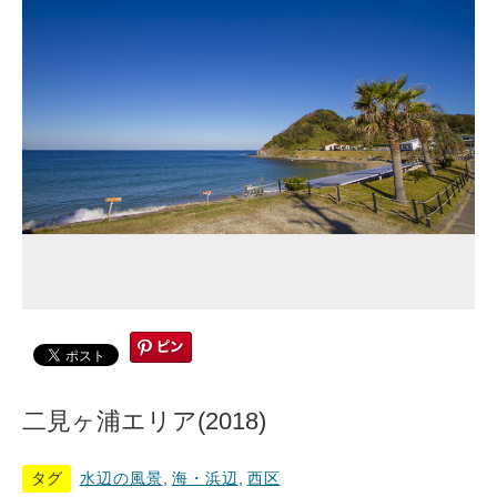
二見ヶ浦エリア(2018)
タグ
水辺の風景
,
海・浜辺
,
西区