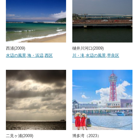
西浦(2009)
樋井川河口(2009)
水辺の風景
,
海・浜辺
,
西区
川・滝
,
水辺の風景
,
早良区
二見ヶ浦(2009)
博多湾（2023）