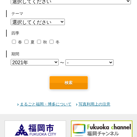
テーマ
四季
春
夏
秋
冬
期間
〜
検索
まるごと福岡・博多について
写真利用上の注意