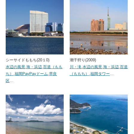
シーサイドももち(20１0)
潮干狩り(2009)
水辺の風景
,
海・浜辺
,
百道（もも
川・滝
,
水辺の風景
,
海・浜辺
,
百道
ち）
,
福岡PayPayドーム
,
早良
（ももち）
,
福岡タワー
…
区
…