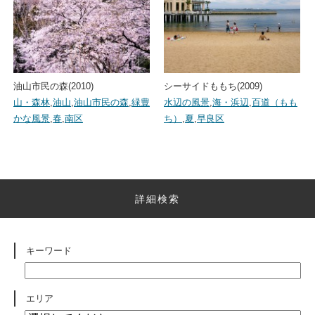
油山市民の森(2010)
シーサイドももち(2009)
山・森林
,
油山
,
油山市民の森
,
緑豊
水辺の風景
,
海・浜辺
,
百道（もも
かな風景
,
春
,
南区
ち）
,
夏
,
早良区
詳細検索
キーワード
エリア