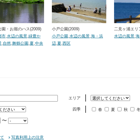
園・お堀のハス(2009)
小戸公園(2009)
二見ヶ浦エリア(
都市
,
水辺の風景
,
緑豊か
小戸公園
,
水辺の風景
,
海・浜
水辺の風景
,
海
景
,
自然
,
舞鶴公園
,
夏
,
中央
辺
,
夏
,
西区
エリア
四季
春
夏
秋
〜
て
写真利用上の注意