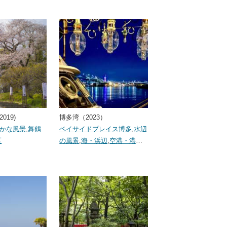
019)
博多湾（2023）
かな風景
,
舞鶴
ベイサイドプレイス博多
,
水辺
区
の風景
,
海・浜辺
,
空港・港
…