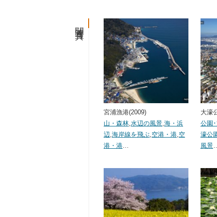
関連写真
宮浦漁港(2009)
大濠公
山・森林
,
水辺の風景
,
海・浜
公園
辺
,
海岸線を飛ぶ
,
空港・港
,
空
濠公
港・港
…
風景