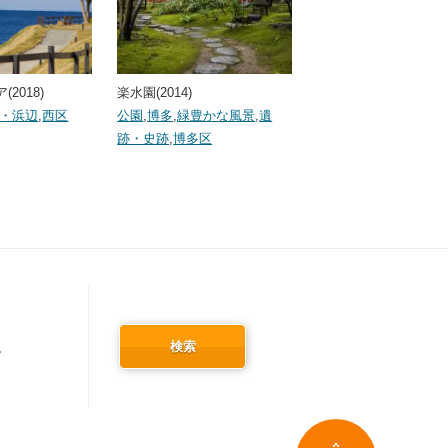
2018)
楽水園(2014)
・浜辺
,
西区
公園
,
博多
,
緑豊かな風景
,
遺
跡・史跡
,
博多区
検索
冬