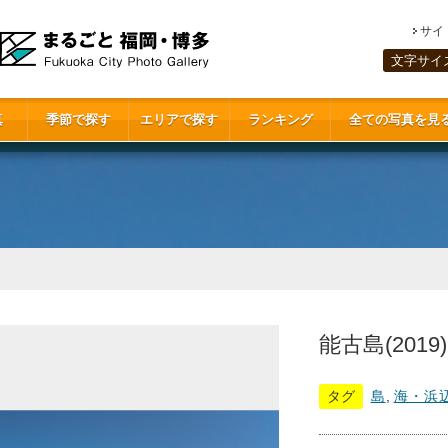
サイ
文字サイ
真
季節で探す
エリアで探す
ランキング
全ての写真を見
能古島(2019)
タグ
島
,
海・浜