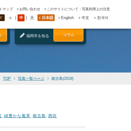
トマップ
お問い合わせ
このサイトについて・写真利用上の注意
大
中
日本語
English
中文
한국어
ズ
小
る
コラム
福岡市を知る
TOP
写真一覧ページ
能古島(2019)
辺
,
緑豊かな風景
,
能古島
,
西区