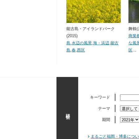
能古島・アイランドパーク
舞鶴公
(2015)
商業
島
,
水辺の風景
,
海・浜辺
,
能古
な風
島
,
春
,
西区
区
…
キーワード
テーマ
詳細検索
期間
まるごと福岡・博多につい