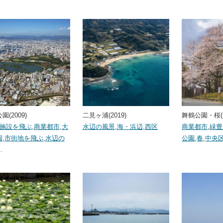
園(2009)
二見ヶ浦(2019)
舞鶴公園・桜(2
･施設を飛ぶ
,
商業都市
,
大
水辺の風景
,
海・浜辺
,
西区
商業都市
,
緑豊
園
,
市街地を飛ぶ
,
水辺の
公園
,
春
,
中央
…