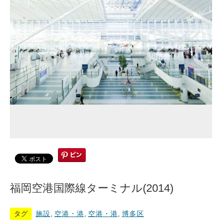
福岡空港国際線ターミナル(2014)
タグ
施設
,
空港・港
,
空港・港
,
博多区