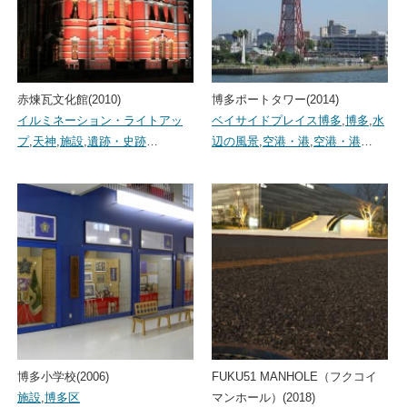
赤煉瓦文化館(2010)
博多ポートタワー(2014)
イルミネーション・ライトアッ
ベイサイドプレイス博多
,
博多
,
水
プ
,
天神
,
施設
,
遺跡・史跡
…
辺の風景
,
空港・港
,
空港・港
…
博多小学校(2006)
FUKU51 MANHOLE（フクコイ
施設
,
博多区
マンホール）(2018)