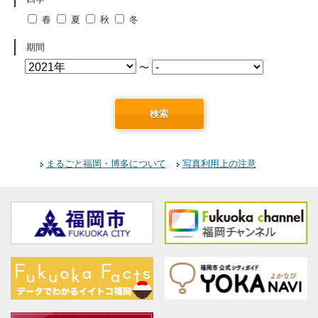
春
夏
秋
冬
期間
〜
検索
まるごと福岡・博多について
写真利用上の注意