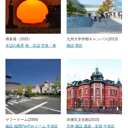
博多港（2025）
九州大学伊都キャンパス(2013)
水辺の風景
,
海・浜辺
,
空港・港
施設
,
西区
ヤフードーム(2009)
赤煉瓦文化館(2010)
施設
,
福岡PayPayドーム
,
中央区
天神
,
施設
,
遺跡・史跡
,
中央区