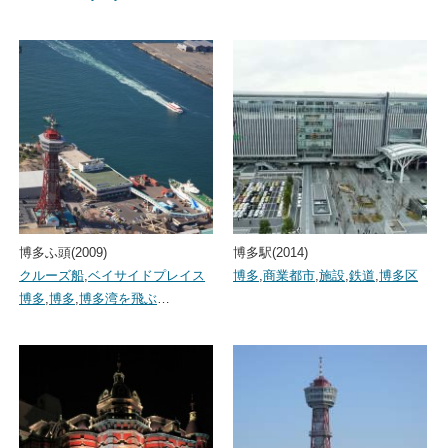
博多ふ頭(2009)
博多駅(2014)
クルーズ船
,
ベイサイドプレイス
博多
,
商業都市
,
施設
,
鉄道
,
博多区
博多
,
博多
,
博多湾を飛ぶ
…