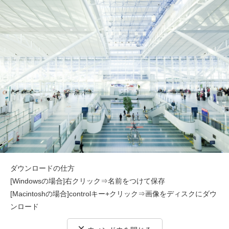
ダウンロードの仕方
[Windowsの場合]右クリック⇒名前をつけて保存
[Macintoshの場合]controlキー+クリック⇒画像をディスクにダウ
ンロード
×