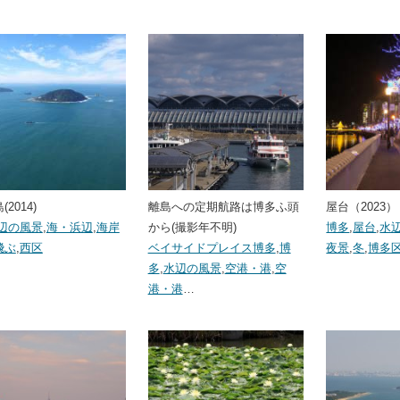
2014)
離島への定期航路は博多ふ頭
屋台（2023）
辺の風景
,
海・浜辺
,
海岸
から(撮影年不明)
博多
,
屋台
,
水
飛ぶ
,
西区
ベイサイドプレイス博多
,
博
夜景
,
冬
,
博多
多
,
水辺の風景
,
空港・港
,
空
港・港
…