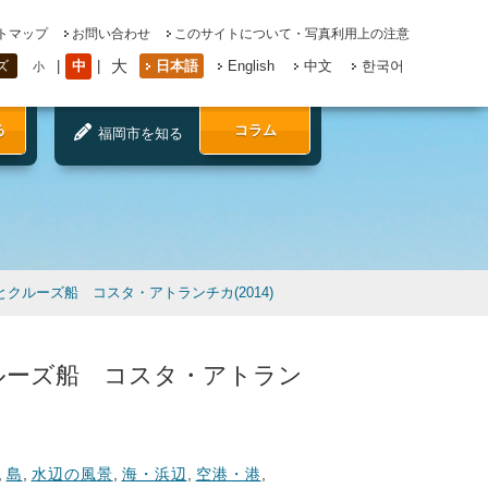
トマップ
お問い合わせ
このサイトについて・写真利用上の注意
大
中
日本語
English
中文
한국어
ズ
小
る
コラム
福岡市を知る
とクルーズ船 コスタ・アトランチカ(2014)
ルーズ船 コスタ・アトラン
,
島
,
水辺の風景
,
海・浜辺
,
空港・港
,