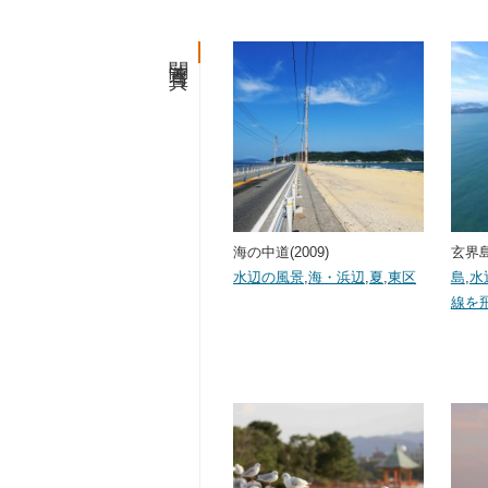
関連写真
海の中道(2009)
玄界島(
水辺の風景
,
海・浜辺
,
夏
,
東区
島
,
水
線を