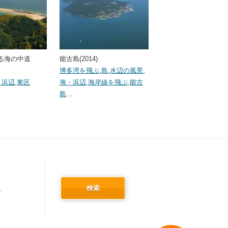
る海の中道
能古島(2014)
博多湾を飛ぶ
,
島
,
水辺の風景
,
・浜辺
,
東区
海・浜辺
,
海岸線を飛ぶ
,
能古
島
…
検索
冬