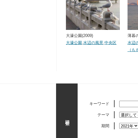
大濠公園(2009)
薄暮の
大濠公園
,
水辺の風景
,
中央区
水辺
（も
キーワード
テーマ
詳細検索
期間