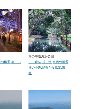
海の中道海浜公園
辺の風景
,
美しい
山・森林
,
川・滝
,
水辺の風景
,
区
海の中道
,
緑豊かな風景
,
東
区
…