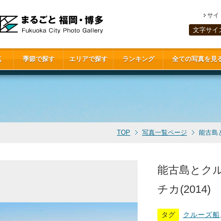
サイ
文字サイ
真
季節で探す
エリアで探す
ランキング
全ての写真を見
TOP
写真一覧ページ
能古島
能古島とク
チカ(2014)
タグ
クルーズ船