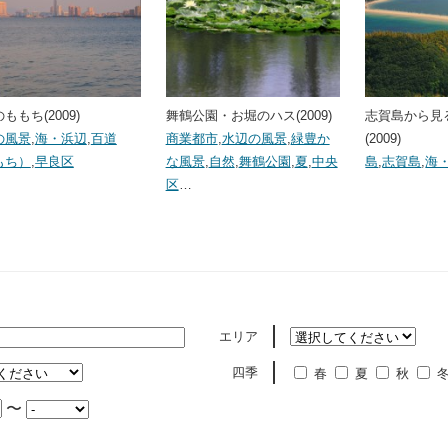
ももち(2009)
舞鶴公園・お堀のハス(2009)
志賀島から見
の風景
,
海・浜辺
,
百道
商業都市
,
水辺の風景
,
緑豊か
(2009)
もち）
,
早良区
な風景
,
自然
,
舞鶴公園
,
夏
,
中央
島
,
志賀島
,
海
区
…
エリア
四季
春
夏
秋
〜