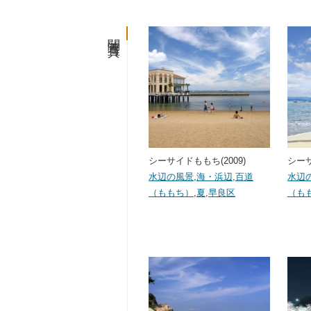
関連写真
シーサイドももち(2009)
シーサ
水辺の風景
,
海・浜辺
,
百道
水辺
（ももち）
,
夏
,
早良区
（も