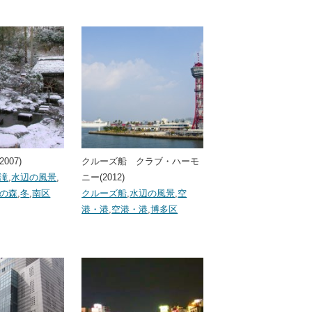
007)
クルーズ船 クラブ・ハーモ
滝
,
水辺の風景
,
ニー(2012)
の森
,
冬
,
南区
クルーズ船
,
水辺の風景
,
空
港・港
,
空港・港
,
博多区