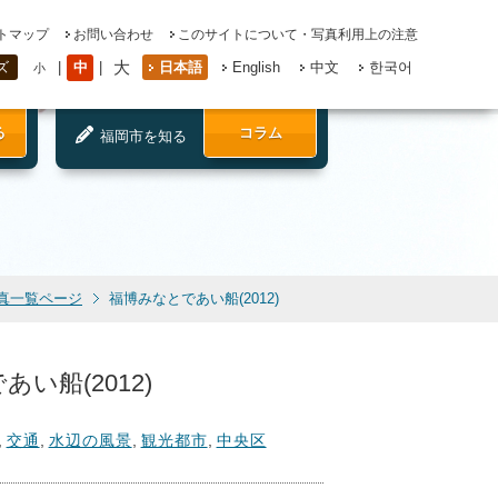
トマップ
お問い合わせ
このサイトについて・写真利用上の注意
大
中
日本語
English
中文
한국어
ズ
小
る
コラム
福岡市を知る
真一覧ページ
福博みなとであい船(2012)
い船(2012)
,
交通
,
水辺の風景
,
観光都市
,
中央区