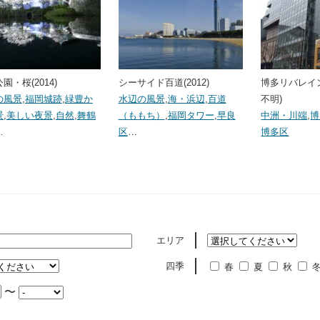
園・桜(2014)
シーサイド百道(2012)
博多リバレイン
の風景
,
福岡城跡
,
緑豊か
水辺の風景
,
海・浜辺
,
百道
不明)
景
,
美しい夜景
,
自然
,
舞鶴
（ももち）
,
福岡タワー
,
早良
中洲・川端
,
博
…
区
…
博多区
エリア
四季
春
夏
秋
〜