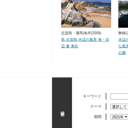
志賀島・勝馬海岸(2009)
舞鶴公
島
,
志賀島
,
水辺の風景
,
海・浜
水辺
辺
,
夏
,
東区
な風
公園
キーワード
テーマ
詳細検索
期間