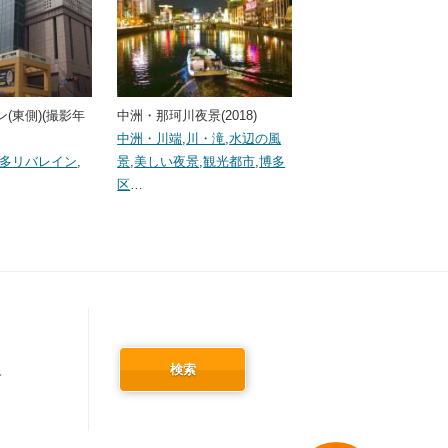
(東側)(撮影年
中洲・那珂川夜景(2018)
中洲・川端
,
川・滝
,
水辺の風
多リバレイン
,
景
,
美しい夜景
,
観光都市
,
博多
区
…
検索
冬