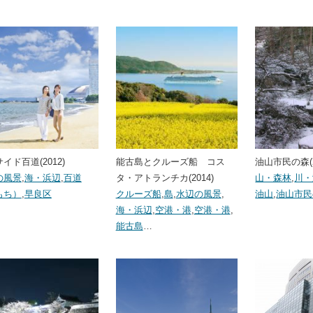
イド百道(2012)
能古島とクルーズ船 コス
油山市民の森(2
の風景
,
海・浜辺
,
百道
タ・アトランチカ(2014)
山・森林
,
川・
もち）
,
早良区
クルーズ船
,
島
,
水辺の風景
,
油山
,
油山市民
海・浜辺
,
空港・港
,
空港・港
,
能古島
…