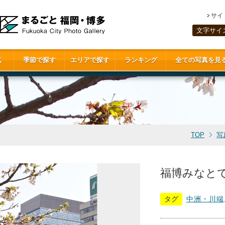
サイ
文字サイ
真
季節で探す
エリアで探す
ランキング
全ての写真を見
TOP
写
福博みなとであ
タグ
中洲・川端