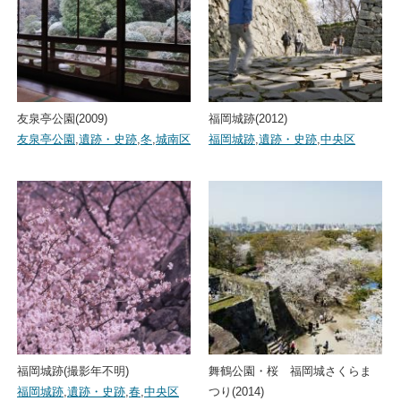
友泉亭公園(2009)
福岡城跡(2012)
友泉亭公園
,
遺跡・史跡
,
冬
,
城南区
福岡城跡
,
遺跡・史跡
,
中央区
福岡城跡(撮影年不明)
舞鶴公園・桜 福岡城さくらま
福岡城跡
,
遺跡・史跡
,
春
,
中央区
つり(2014)