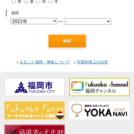
春
夏
秋
冬
期間
〜
検索
まるごと福岡・博多について
写真利用上の注意