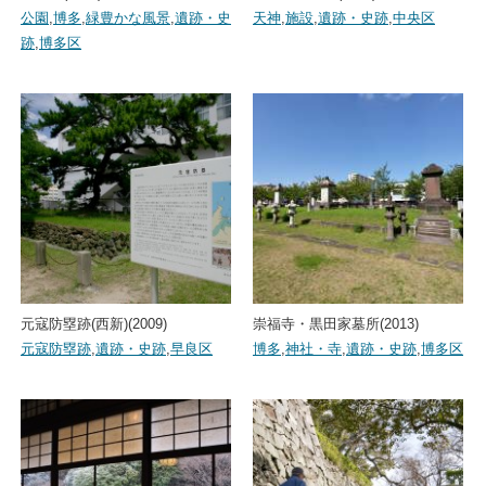
公園
,
博多
,
緑豊かな風景
,
遺跡・史
天神
,
施設
,
遺跡・史跡
,
中央区
跡
,
博多区
元寇防塁跡(西新)(2009)
崇福寺・黒田家墓所(2013)
元寇防塁跡
,
遺跡・史跡
,
早良区
博多
,
神社・寺
,
遺跡・史跡
,
博多区