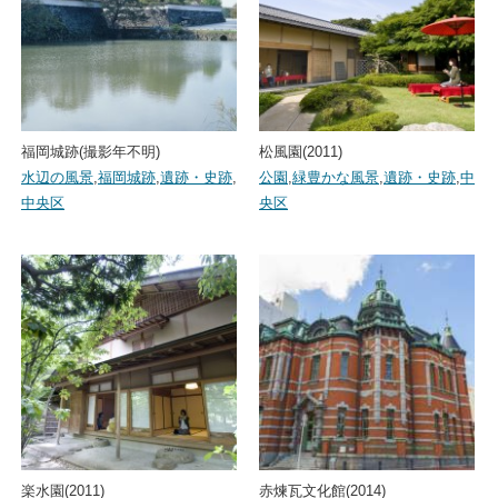
福岡城跡(撮影年不明)
松風園(2011)
水辺の風景
,
福岡城跡
,
遺跡・史跡
,
公園
,
緑豊かな風景
,
遺跡・史跡
,
中
中央区
央区
楽水園(2011)
赤煉瓦文化館(2014)