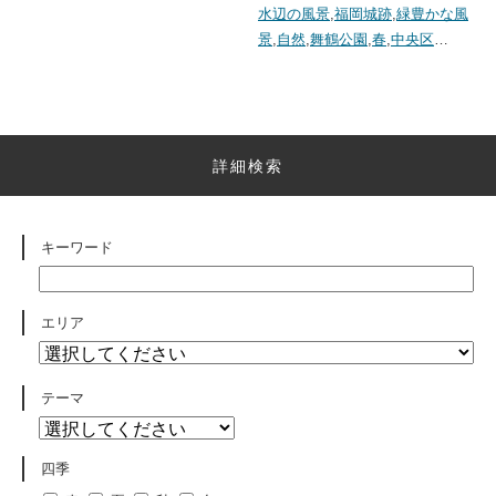
水辺の風景
,
福岡城跡
,
緑豊かな風
景
,
自然
,
舞鶴公園
,
春
,
中央区
…
詳細検索
キーワード
エリア
テーマ
四季