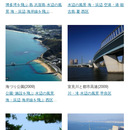
博多湾を飛ぶ
,
島
,
志賀島
,
水辺の風
水辺の風景
,
海・浜辺
,
空港・港
,
能
景
,
海・浜辺
,
海岸線を飛ぶ
…
古島
,
夏
,
西区
海づり公園(2009)
室見川と都市高速(2009)
公園･施設を飛ぶ
,
水辺の風景
,
川・滝
,
水辺の風景
,
早良区
海・浜辺
,
海岸線を飛ぶ
,
西区
…