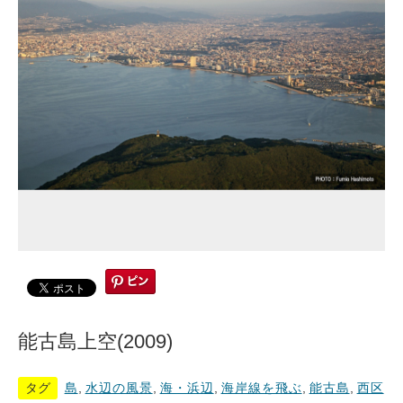
能古島上空(2009)
タグ
島
,
水辺の風景
,
海・浜辺
,
海岸線を飛ぶ
,
能古島
,
西区