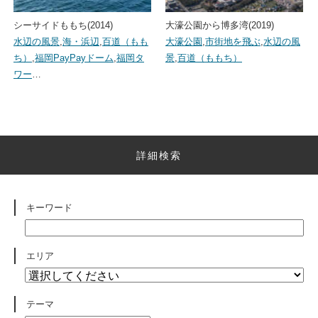
シーサイドももち(2014)
大濠公園から博多湾(2019)
水辺の風景
,
海・浜辺
,
百道（もも
大濠公園
,
市街地を飛ぶ
,
水辺の風
ち）
,
福岡PayPayドーム
,
福岡タ
景
,
百道（ももち）
ワー
…
詳細検索
キーワード
エリア
テーマ