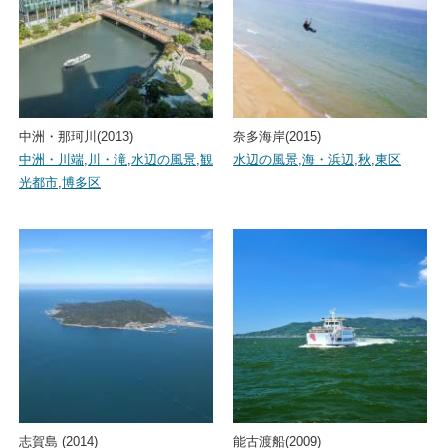
中洲・那珂川(2013)
奈多海岸(2015)
中洲・川端
,
川・滝
,
水辺の風景
,
観
水辺の風景
,
海・浜辺
,
秋
,
東区
光都市
,
博多区
志賀島 (2014)
能古渡船(2009)