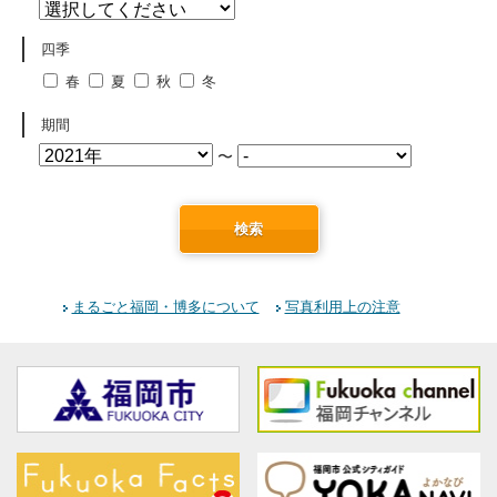
四季
春
夏
秋
冬
期間
〜
検索
まるごと福岡・博多について
写真利用上の注意