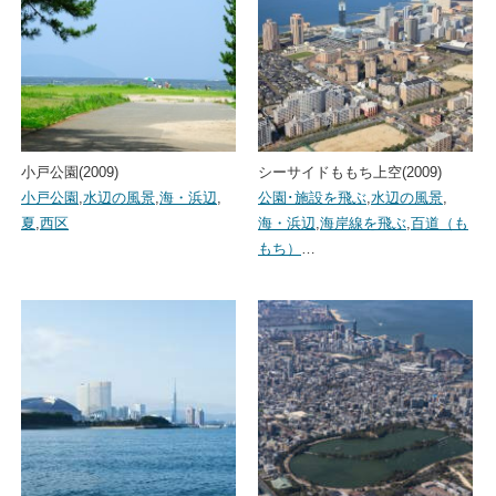
小戸公園(2009)
シーサイドももち上空(2009)
小戸公園
,
水辺の風景
,
海・浜辺
,
公園･施設を飛ぶ
,
水辺の風景
,
夏
,
西区
海・浜辺
,
海岸線を飛ぶ
,
百道（も
もち）
…