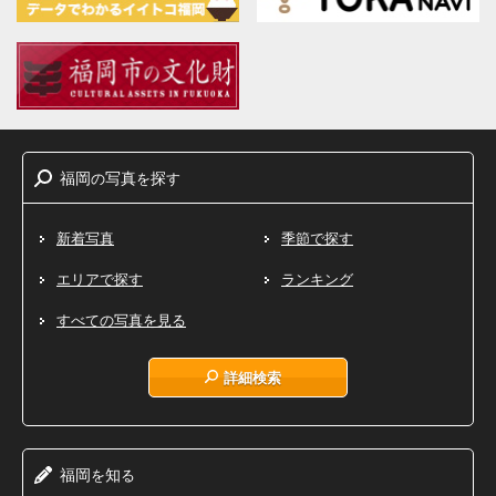
福岡
写真
探
の
を
す
新着写真
季節で探す
エリアで探す
ランキング
すべての写真を見る
詳細検索
福岡
知
を
る