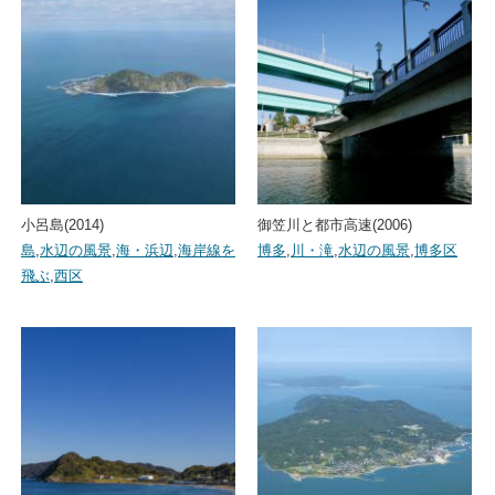
小呂島(2014)
御笠川と都市高速(2006)
島
,
水辺の風景
,
海・浜辺
,
海岸線を
博多
,
川・滝
,
水辺の風景
,
博多区
飛ぶ
,
西区