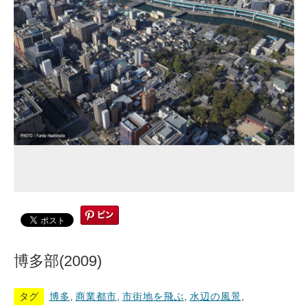
博多部(2009)
タグ
博多
,
商業都市
,
市街地を飛ぶ
,
水辺の風景
,