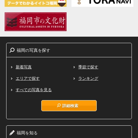
福岡
写真
探
の
を
す
新着写真
季節で探す
エリアで探す
ランキング
すべての写真を見る
詳細検索
福岡
知
を
る