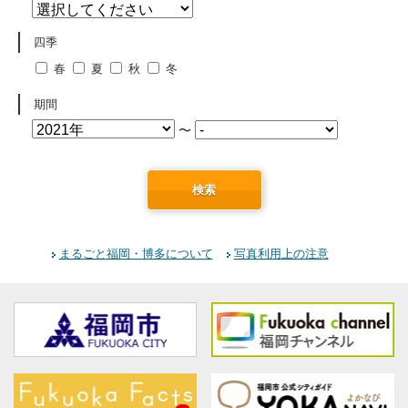
四季
春
夏
秋
冬
期間
〜
検索
まるごと福岡・博多について
写真利用上の注意