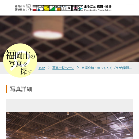
TOP
写真一覧ページ
市場会館・魚っちんぐプラザ(撮影年不明)
写真詳細