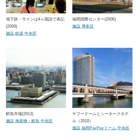
地下鉄・サインは4ヶ国語で表記
福岡国際センター(2006)
(2009)
施設
,
博多区
施設
,
鉄道
,
中央区
鮮魚市場(2013)
ヤフードームとシーホークホテ
施設
,
海産物・鮮魚
,
中央区
ル（2010）
施設
,
福岡PayPayドーム
,
中央区