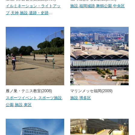
イルミネーション・ライトアッ
施設
,
福岡城跡
,
舞鶴公園
,
中央区
プ
,
天神
,
施設
,
遺跡・史跡
…
雁ノ巣・テニス教室(2008)
マリンメッセ福岡(2009)
スポーツイベント
,
スポーツ施設
,
施設
,
博多区
公園
,
施設
,
東区