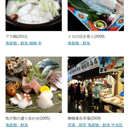
アラ鍋(2011)
イカの活き造り(2009)
海産物・鮮魚
,
鍋物
,
冬
海産物・鮮魚
魚介類の盛り合わせ(2005)
柳橋連合市場(2009)
海産物・鮮魚
市場・朝市
,
海産物・鮮魚
,
中央区