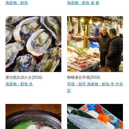
海産物・鮮魚
海産物・鮮魚
,
食
,
春
唐泊恵比須かき(2016)
柳橋連合市場(2016)
海産物・鮮魚
,
冬
市場・朝市
,
海産物・鮮魚
,
冬
,
中央
区