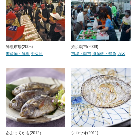
鮮魚市場(2006)
姪浜朝市(2009)
海産物・鮮魚
,
中央区
市場・朝市
,
海産物・鮮魚
,
西区
あぶってかも(2012）
シロウオ(2011)