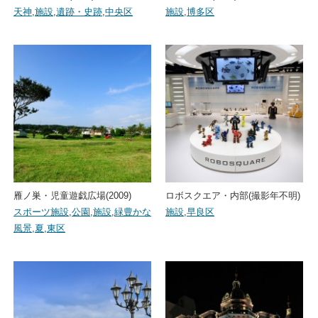
天神
,
施設
,
遺跡・史跡
,
中央区
施設
,
博多区
雁ノ巣・児童遊戯広場(2009)
ロボスクエア・内部(撮影年不明)
スポーツ施設
,
公園
,
施設
,
緑豊かな
施設
,
早良区
風景
,
夏
,
東区