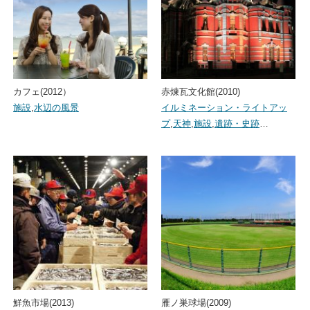
カフェ(2012）
赤煉瓦文化館(2010)
施設
,
水辺の風景
イルミネーション・ライトアッ
プ
,
天神
,
施設
,
遺跡・史跡
…
鮮魚市場(2013)
雁ノ巣球場(2009)