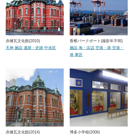
赤煉瓦文化館(2010)
香椎パークポート(撮影年不明)
天神
,
施設
,
遺跡・史跡
,
中央区
施設
,
海・浜辺
,
空港・港
,
空港・
港
,
東区
赤煉瓦文化館(2014)
博多小学校(2006)