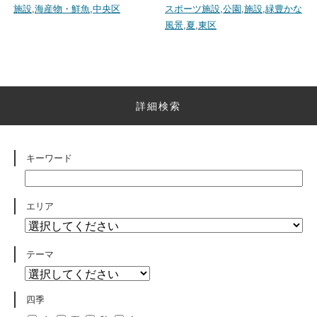
施設
,
海産物・鮮魚
,
中央区
スポーツ施設
,
公園
,
施設
,
緑豊かな
風景
,
夏
,
東区
詳細検索
キーワード
エリア
テーマ
四季