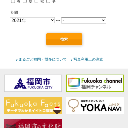
春
夏
秋
冬
期間
〜
検索
まるごと福岡・博多について
写真利用上の注意