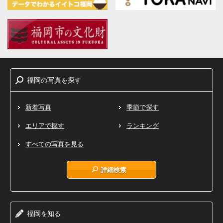
福岡
写真
探
の
を
す
新着写真
季節で探す
エリアで探す
ランキング
すべての写真を見る
詳細検索
福岡
知
を
る