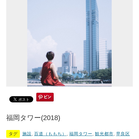
福岡タワー(2018)
タグ
施設
,
百道（ももち）
,
福岡タワー
,
観光都市
,
早良区