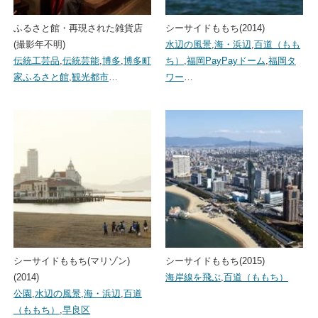
ふるさと館・再現された雑貨店
シーサイドももち(2014)
(撮影年不明)
水辺の風景
,
海・浜辺
,
百道（もも
伝統工芸品
,
伝統芸能
,
博多
,
博多町
ち）
,
福岡PayPayドーム
,
福岡タ
家ふるさと館
,
観光都市
…
ワー
…
シーサイドももち(マリゾン)
シーサイドももち(2015)
(2014)
海岸線を飛ぶ
,
百道（ももち）
公園
,
水辺の風景
,
海・浜辺
,
百道
（ももち）
,
早良区