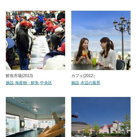
鮮魚市場(2013)
カフェ(2012）
施設
,
海産物・鮮魚
,
中央区
施設
,
水辺の風景