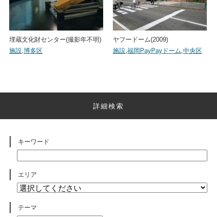
埋蔵文化財センター(撮影年不明)
ヤフードーム(2009)
施設
,
博多区
施設
,
福岡PayPayドーム
,
中央区
詳細検索
キーワード
エリア
テーマ