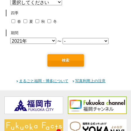
四季
春
夏
秋
冬
期間
〜
検索
まるごと福岡・博多について
写真利用上の注意