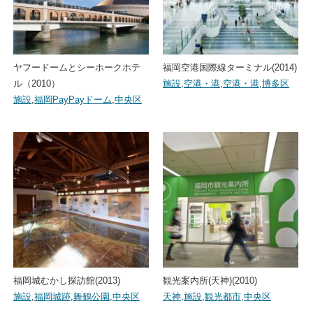
ヤフードームとシーホークホテ
福岡空港国際線ターミナル(2014)
ル（2010）
施設
,
空港・港
,
空港・港
,
博多区
施設
,
福岡PayPayドーム
,
中央区
福岡城むかし探訪館(2013)
観光案内所(天神)(2010)
施設
,
福岡城跡
,
舞鶴公園
,
中央区
天神
,
施設
,
観光都市
,
中央区