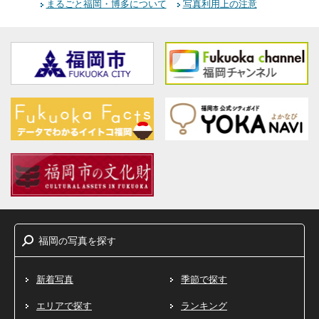
まるごと福岡・博多について
写真利用上の注意
福岡
写真
探
の
を
す
新着写真
季節で探す
エリアで探す
ランキング