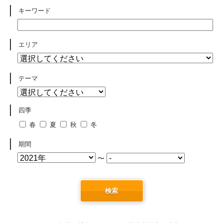
キーワード
エリア
テーマ
四季
春
夏
秋
冬
期間
〜
検索