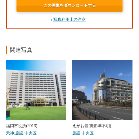
この画像をダウンロードする
写真利用上の注意
関連写真
福岡市役所(2013)
えがお館(撮影年不明)
天神
,
施設
,
中央区
施設
,
中央区