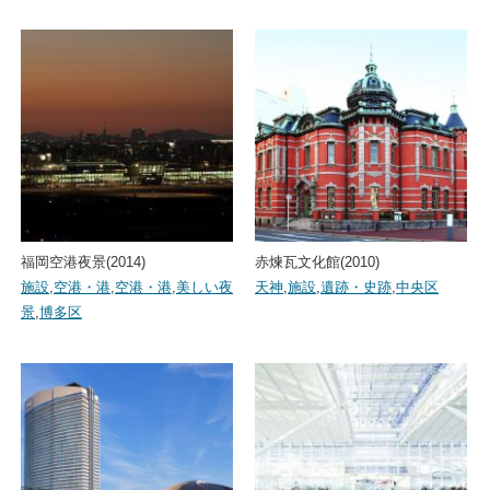
福岡空港夜景(2014)
赤煉瓦文化館(2010)
施設
,
空港・港
,
空港・港
,
美しい夜
天神
,
施設
,
遺跡・史跡
,
中央区
景
,
博多区