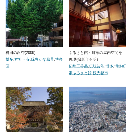
櫛田の銀杏(2009)
ふるさと館・町家の屋内空間を
博多
,
神社・寺
,
緑豊かな風景
,
博多
再現(撮影年不明)
区
伝統工芸品
,
伝統芸能
,
博多
,
博多町
家ふるさと館
,
観光都市
…