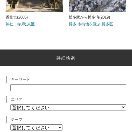
香椎宮(2005)
博多駅から博多湾(2019)
神社・寺
,
秋
,
東区
博多
,
市街地を飛ぶ
,
博多区
詳細検索
キーワード
エリア
テーマ