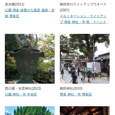
楽水園(2011)
御供所のライトアップウオーク
公園
,
博多
,
緑豊かな風景
,
遺跡・史
(2007)
跡
,
博多区
イルミネーション・ライトアッ
プ
,
博多
,
神社・寺
,
祭・イベント
…
西公園・光雲神社(2013)
櫛田神社(2010)
公園
,
神社・寺
,
中央区
博多
,
神社・寺
,
博多区