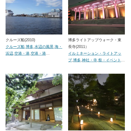
クルーズ船(2010)
博多ライトアップウォーク・東
クルーズ船
,
博多
,
水辺の風景
,
海・
長寺(2011）
浜辺
,
空港・港
,
空港・港
…
イルミネーション・ライトアッ
プ
,
博多
,
神社・寺
,
祭・イベント
…