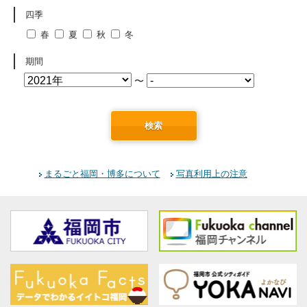
四季
春
夏
秋
冬
期間
〜
検索
まるごと福岡・博多について
写真利用上の注意