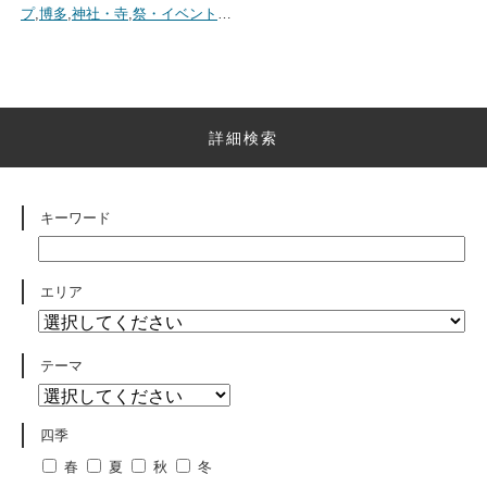
プ
,
博多
,
神社・寺
,
祭・イベント
…
詳細検索
キーワード
エリア
テーマ
四季
春
夏
秋
冬