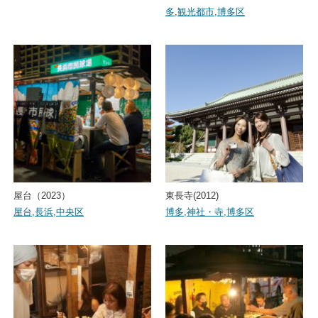
多
,
観光都市
,
博多区
屋台（2023）
東長寺(2012)
屋台
,
長浜
,
中央区
博多
,
神社・寺
,
博多区