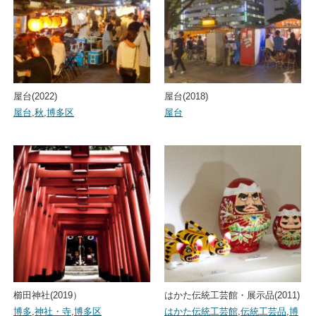
屋台(2022)
屋台(2018)
屋台
,
秋
,
博多区
屋台
櫛田神社(2019）
はかた伝統工芸館・展示品(2011)
博多
,
神社・寺
,
博多区
はかた伝統工芸館
,
伝統工芸品
,
博