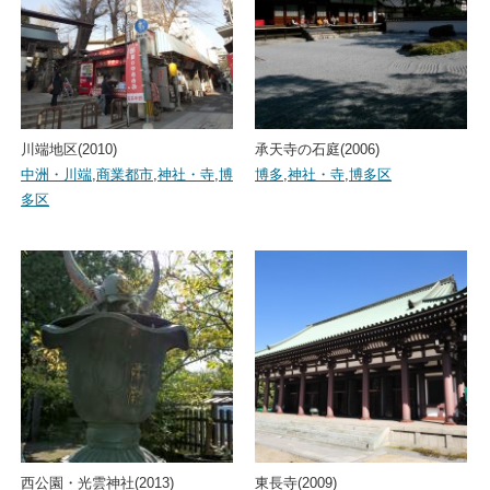
川端地区(2010)
承天寺の石庭(2006)
中洲・川端
,
商業都市
,
神社・寺
,
博
博多
,
神社・寺
,
博多区
多区
西公園・光雲神社(2013)
東長寺(2009)