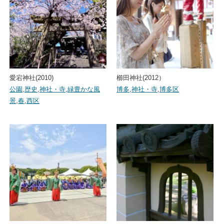
愛宕神社(2010)
櫛田神社(2012）
公園
,
歴史
,
神社・寺
,
緑豊かな風
博多
,
神社・寺
,
博多区
景
,
春
,
西区