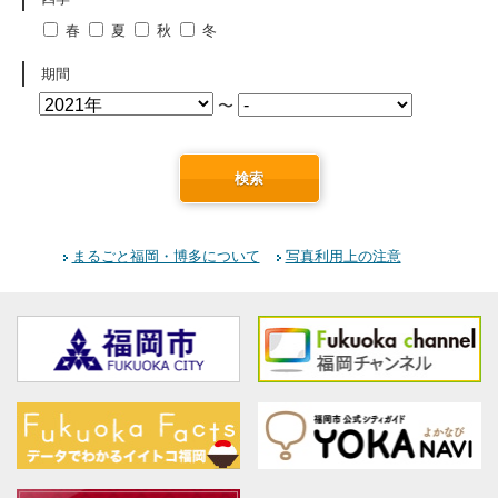
春
夏
秋
冬
期間
〜
検索
まるごと福岡・博多について
写真利用上の注意