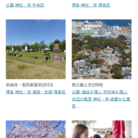
公園
,
神社・寺
,
中央区
博多
,
神社・寺
,
博多区
崇福寺・黒田家墓所(2013)
西公園上空(2009)
博多
,
神社・寺
,
遺跡・史跡
,
博多区
公園･施設を飛ぶ
,
市街地を飛ぶ
,
水辺の風景
,
神社・寺
,
緑豊かな風
景
…