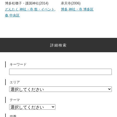
博多松囃子・護国神社(2014)
承天寺(2006)
どんたく
,
神社・寺
,
祭・イベント
,
博多
,
神社・寺
,
博多区
春
,
中央区
詳細検索
キーワード
エリア
テーマ
四季