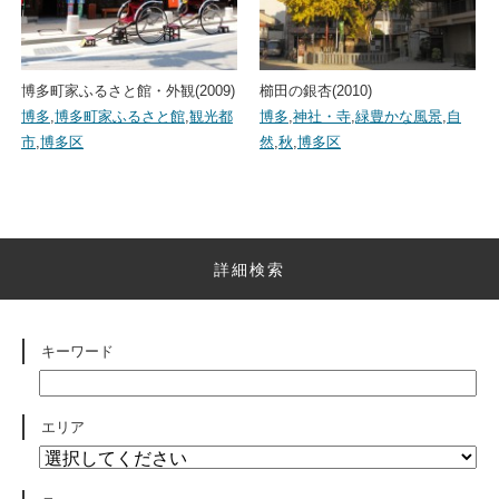
博多町家ふるさと館・外観(2009)
櫛田の銀杏(2010)
博多
,
博多町家ふるさと館
,
観光都
博多
,
神社・寺
,
緑豊かな風景
,
自
市
,
博多区
然
,
秋
,
博多区
詳細検索
キーワード
エリア