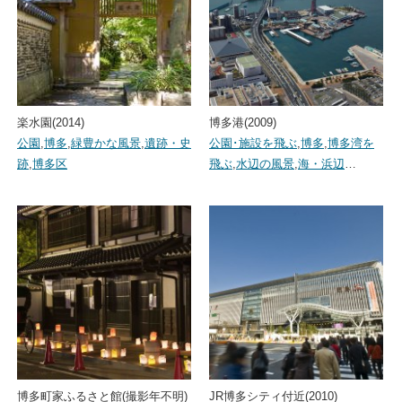
楽水園(2014)
博多港(2009)
公園
,
博多
,
緑豊かな風景
,
遺跡・史
公園･施設を飛ぶ
,
博多
,
博多湾を
跡
,
博多区
飛ぶ
,
水辺の風景
,
海・浜辺
…
博多町家ふるさと館(撮影年不明)
JR博多シティ付近(2010)