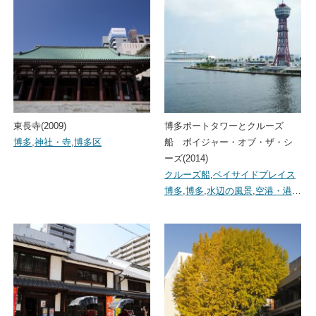
東長寺(2009)
博多ポートタワーとクルーズ
博多
,
神社・寺
,
博多区
船 ボイジャー・オブ・ザ・シ
ーズ(2014)
クルーズ船
,
ベイサイドプレイス
博多
,
博多
,
水辺の風景
,
空港・港
…