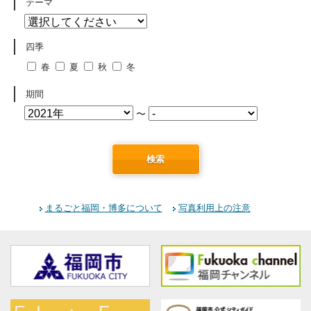
テーマ
四季
春
夏
秋
冬
期間
〜
検索
まるごと福岡・博多について
写真利用上の注意