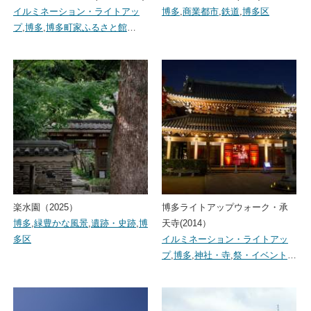
イルミネーション・ライトアッ
博多
,
商業都市
,
鉄道
,
博多区
プ
,
博多
,
博多町家ふるさと館
…
楽水園（2025）
博多ライトアップウォーク・承
博多
,
緑豊かな風景
,
遺跡・史跡
,
博
天寺(2014）
多区
イルミネーション・ライトアッ
プ
,
博多
,
神社・寺
,
祭・イベント
…