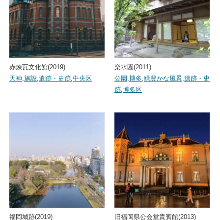
赤煉瓦文化館(2019)
楽水園(2011)
天神
,
施設
,
遺跡・史跡
,
中央区
公園
,
博多
,
緑豊かな風景
,
遺跡・史
跡
,
博多区
福岡城跡(2019)
旧福岡県公会堂貴賓館(2013)