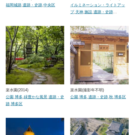
福岡城跡
,
遺跡・史跡
,
中央区
イルミネーション・ライトアッ
プ
,
天神
,
施設
,
遺跡・史跡
…
楽水園(2014)
楽水園(撮影年不明)
公園
,
博多
,
緑豊かな風景
,
遺跡・史
公園
,
博多
,
遺跡・史跡
,
秋
,
博多区
跡
,
博多区