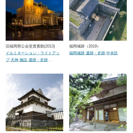
旧福岡県公会堂貴賓館(2013)
福岡城跡（2019）
イルミネーション・ライトアッ
福岡城跡
,
遺跡・史跡
,
中央区
プ
,
天神
,
施設
,
遺跡・史跡
…