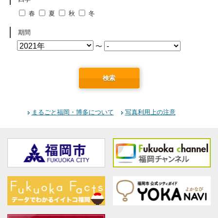
春
夏
秋
冬
期間
〜
検索
まるごと福岡・博多について
写真利用上の注意