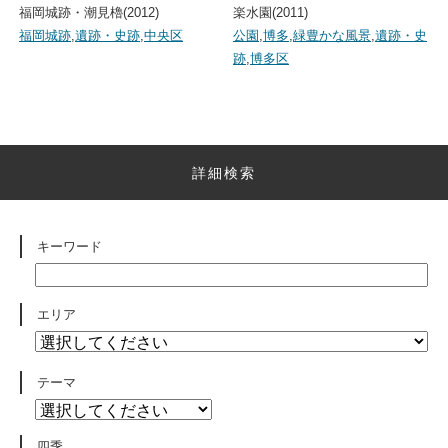
福岡城跡・潮見櫓(2012)
楽水園(2011)
福岡城跡
,
遺跡・史跡
,
中央区
公園
,
博多
,
緑豊かな風景
,
遺跡・史
跡
,
博多区
詳細検索
キーワード
エリア
テーマ
四季