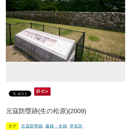
元寇防塁跡(生の松原)(2009)
タグ
元寇防塁跡
,
遺跡・史跡
,
早良区