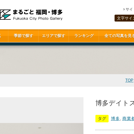
サイ
文字サイ
真
季節で探す
エリアで探す
ランキング
全ての写真を見
TOP
博多デイトス(
タグ
博多
,
商業