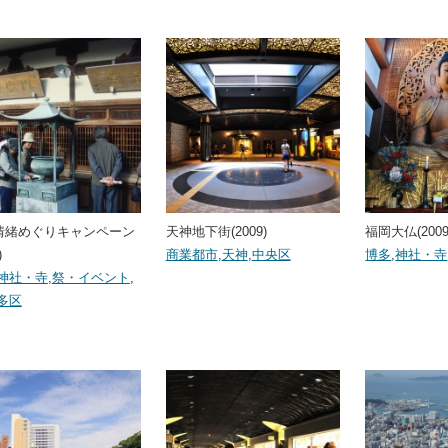
情緒めぐりキャンペーン
天神地下街(2009)
福岡大仏(2009
)
商業都市
,
天神
,
中央区
博多
,
神社・寺
神社・寺
,
祭・イベント
,
多区