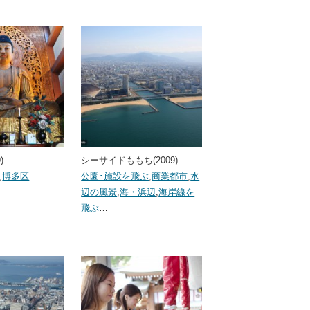
)
シーサイドももち(2009)
,
博多区
公園･施設を飛ぶ
,
商業都市
,
水
辺の風景
,
海・浜辺
,
海岸線を
飛ぶ
…