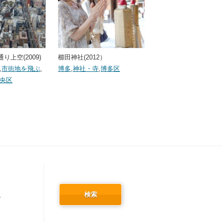
り上空(2009)
櫛田神社(2012）
,
市街地を飛ぶ
,
博多
,
神社・寺
,
博多区
央区
検索
冬