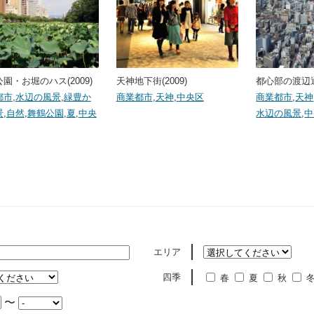
園・お堀のハス(2009)
天神地下街(2009)
都心部の渡辺通
都市
,
水辺の風景
,
緑豊か
商業都市
,
天神
,
中央区
商業都市
,
天神
景
,
自然
,
舞鶴公園
,
夏
,
中央
水辺の風景
,
中
エリア
四季
春
夏
秋
〜