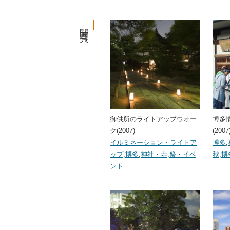
関連写真
御供所のライトアップウオー
博多
ク(2007)
(2007
イルミネーション・ライトア
博多
,
ップ
,
博多
,
神社・寺
,
祭・イベ
秋
,
博
ント
…