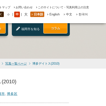
トマップ
お問い合わせ
このサイトについて・写真利用上の注意
大
中
日本語
English
中文
한국어
ズ
小
る
コラム
福岡市を知る
写真一覧ページ
博多デイトス(2010)
2010)
都市
,
博多区