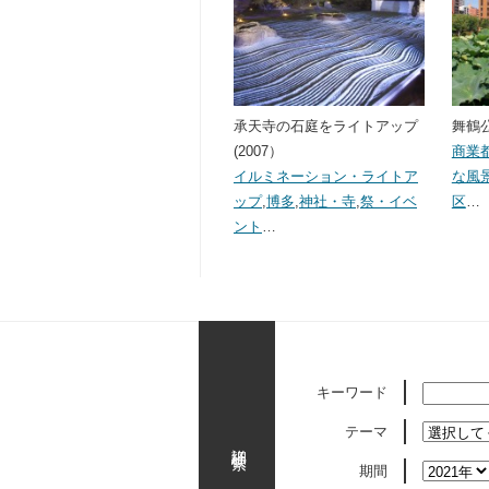
承天寺の石庭をライトアップ
舞鶴公
(2007）
商業
イルミネーション・ライトア
な風
ップ
,
博多
,
神社・寺
,
祭・イベ
区
…
ント
…
キーワード
テーマ
詳細検索
期間