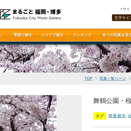
サイ
文字サイ
真
季節で探す
エリアで探す
ランキング
全ての写真を見
TOP
写真一覧ページ
舞鶴公園・桜
タグ
商業都市
,