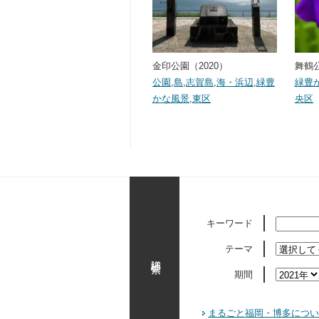
金印公園（2020）
舞鶴公
公園
,
島
,
志賀島
,
海・浜辺
,
緑豊
緑豊
かな風景
,
東区
央区
キーワード
テーマ
詳細検索
期間
まるごと福岡・博多につい