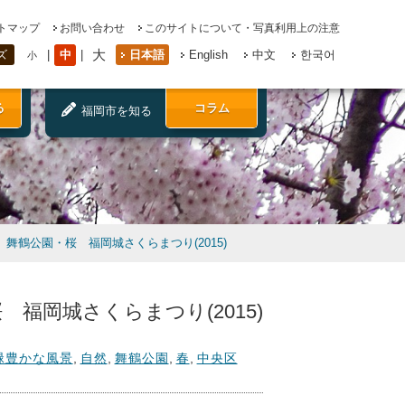
トマップ
お問い合わせ
このサイトについて・写真利用上の注意
大
中
日本語
English
中文
한국어
ズ
小
る
コラム
福岡市を知る
舞鶴公園・桜 福岡城さくらまつり(2015)
 福岡城さくらまつり(2015)
緑豊かな風景
,
自然
,
舞鶴公園
,
春
,
中央区