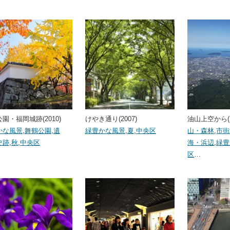
園・福岡城跡(2010)
けやき通り(2007)
油山上空から(2
かな風景
,
舞鶴公園
,
遺
緑豊かな風景
,
夏
,
中央区
山・森林
,
市街
史跡
,
秋
,
中央区
海・浜辺
,
緑豊
区
…