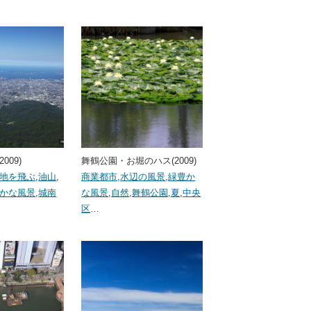
009)
舞鶴公園・お堀のハス(2009)
地を飛ぶ
,
油山
,
商業都市
,
水辺の風景
,
緑豊か
かな風景
,
城南
な風景
,
自然
,
舞鶴公園
,
夏
,
中央
区
…