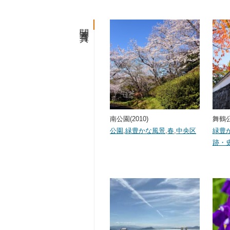
関連写真
南公園(2010)
舞鶴公
公園
,
緑豊かな風景
,
春
,
中央区
緑豊
跡・