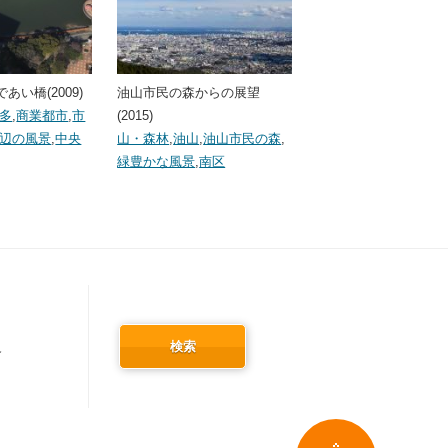
あい橋(2009)
油山市民の森からの展望
多
,
商業都市
,
市
(2015)
辺の風景
,
中央
山・森林
,
油山
,
油山市民の森
,
緑豊かな風景
,
南区
検索
冬