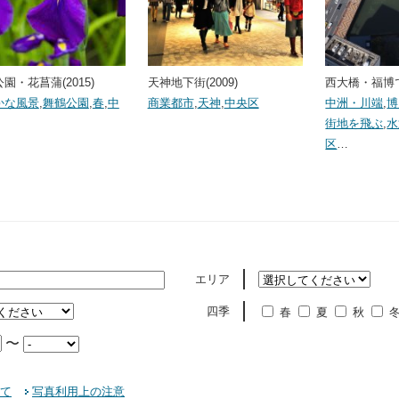
園・花菖蒲(2015)
天神地下街(2009)
西大橋・福博で
かな風景
,
舞鶴公園
,
春
,
中
商業都市
,
天神
,
中央区
中洲・川端
,
博
街地を飛ぶ
,
水
区
…
エリア
四季
春
夏
秋
〜
て
写真利用上の注意