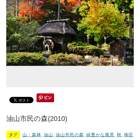
油山市民の森(2010)
タグ
山・森林
,
油山
,
油山市民の森
,
緑豊かな風景
,
秋
,
南区