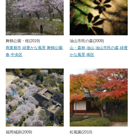
舞鶴公園・桜(2019)
油山市民の森(2009)
商業都市
,
緑豊かな風景
,
舞鶴公園
,
山・森林
,
油山
,
油山市民の森
,
緑豊
春
,
中央区
かな風景
,
南区
福岡城跡(2009)
松風園(2010)