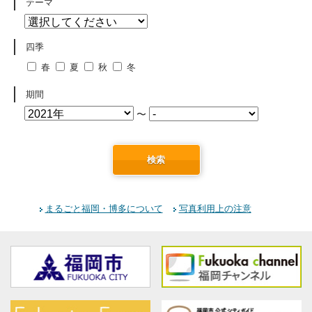
テーマ
四季
春
夏
秋
冬
期間
〜
検索
まるごと福岡・博多について
写真利用上の注意