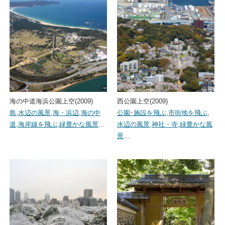
海の中道海浜公園上空(2009)
西公園上空(2009)
島
,
水辺の風景
,
海・浜辺
,
海の中
公園･施設を飛ぶ
,
市街地を飛ぶ
,
道
,
海岸線を飛ぶ
,
緑豊かな風景
…
水辺の風景
,
神社・寺
,
緑豊かな風
景
…