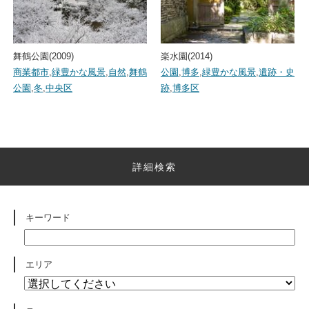
舞鶴公園(2009)
楽水園(2014)
商業都市
,
緑豊かな風景
,
自然
,
舞鶴
公園
,
博多
,
緑豊かな風景
,
遺跡・史
公園
,
冬
,
中央区
跡
,
博多区
詳細検索
キーワード
エリア