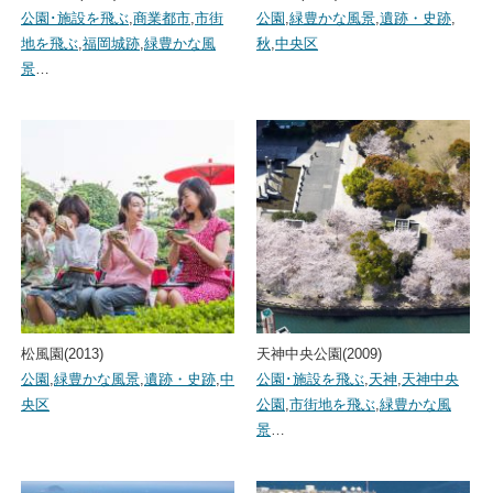
公園･施設を飛ぶ
,
商業都市
,
市街
公園
,
緑豊かな風景
,
遺跡・史跡
,
地を飛ぶ
,
福岡城跡
,
緑豊かな風
秋
,
中央区
景
…
松風園(2013)
天神中央公園(2009)
公園
,
緑豊かな風景
,
遺跡・史跡
,
中
公園･施設を飛ぶ
,
天神
,
天神中央
央区
公園
,
市街地を飛ぶ
,
緑豊かな風
景
…