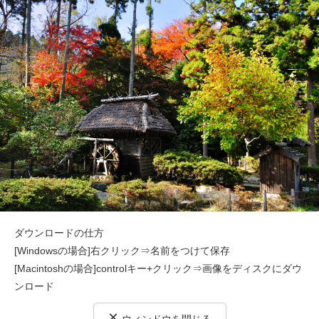
ダウンロードの仕方
[Windowsの場合]右クリック⇒名前をつけて保存
[Macintoshの場合]controlキー+クリック⇒画像をディスクにダウ
ンロード
×