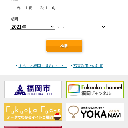
春
夏
秋
冬
期間
〜
検索
まるごと福岡・博多について
写真利用上の注意