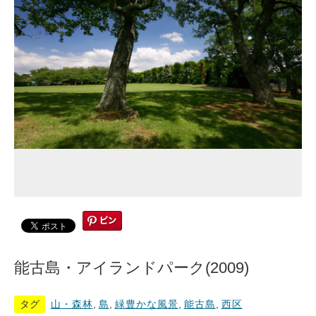
能古島・アイランドパーク(2009)
タグ
山・森林
,
島
,
緑豊かな風景
,
能古島
,
西区