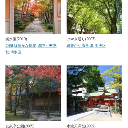
楽水園(2010)
けやき通り(2007)
公園
,
緑豊かな風景
,
遺跡・史跡
,
緑豊かな風景
,
夏
,
中央区
秋
,
博多区
友泉亭公園(2005)
水鏡天満宮(2009)