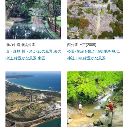
海の中道海浜公園
西公園上空(2009)
山・森林
,
川・滝
,
水辺の風景
,
海の
公園･施設を飛ぶ
,
市街地を飛ぶ
,
中道
,
緑豊かな風景
,
東区
…
神社・寺
,
緑豊かな風景
…