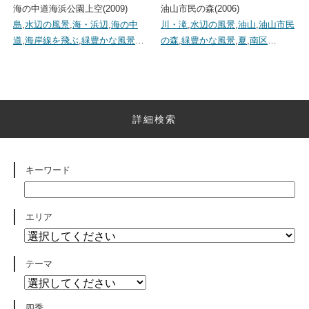
海の中道海浜公園上空(2009)
油山市民の森(2006)
島
,
水辺の風景
,
海・浜辺
,
海の中
川・滝
,
水辺の風景
,
油山
,
油山市民
道
,
海岸線を飛ぶ
,
緑豊かな風景
…
の森
,
緑豊かな風景
,
夏
,
南区
…
詳細検索
キーワード
エリア
テーマ
四季