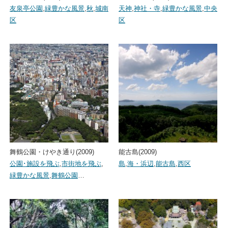
友泉亭公園
,
緑豊かな風景
,
秋
,
城南
天神
,
神社・寺
,
緑豊かな風景
,
中央
区
区
舞鶴公園・けやき通り(2009)
能古島(2009)
公園･施設を飛ぶ
,
市街地を飛ぶ
,
島
,
海・浜辺
,
能古島
,
西区
緑豊かな風景
,
舞鶴公園
…