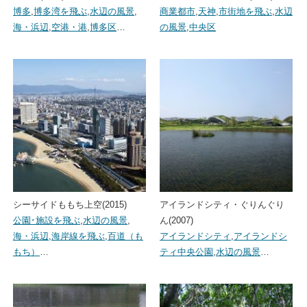
博多
,
博多湾を飛ぶ
,
水辺の風景
,
商業都市
,
天神
,
市街地を飛ぶ
,
水辺
海・浜辺
,
空港・港
,
博多区
…
の風景
,
中央区
シーサイドももち上空(2015)
アイランドシティ・ぐりんぐり
公園･施設を飛ぶ
,
水辺の風景
,
ん(2007)
海・浜辺
,
海岸線を飛ぶ
,
百道（も
アイランドシティ
,
アイランドシ
もち）
…
ティ中央公園
,
水辺の風景
…