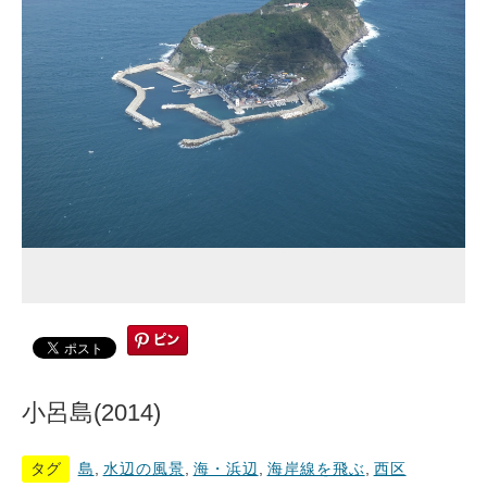
小呂島(2014)
タグ
島
,
水辺の風景
,
海・浜辺
,
海岸線を飛ぶ
,
西区