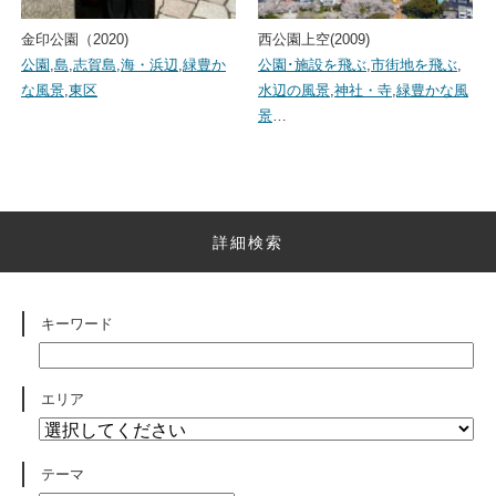
金印公園（2020)
西公園上空(2009)
公園
,
島
,
志賀島
,
海・浜辺
,
緑豊か
公園･施設を飛ぶ
,
市街地を飛ぶ
,
な風景
,
東区
水辺の風景
,
神社・寺
,
緑豊かな風
景
…
詳細検索
キーワード
エリア
テーマ