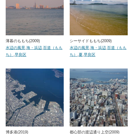
薄暮のももち(2009)
シーサイドももち(2009)
水辺の風景
,
海・浜辺
,
百道（もも
水辺の風景
,
海・浜辺
,
百道（もも
ち）
,
早良区
ち）
,
夏
,
早良区
博多港(2019)
都心部の渡辺通り上空(2009)