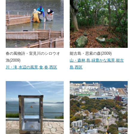
春の風物詩・室見川のシロウオ
能古島・思索の森(2009)
漁(2009)
山・森林
,
島
,
緑豊かな風景
,
能古
川・滝
,
水辺の風景
,
食
,
春
,
西区
島
,
西区