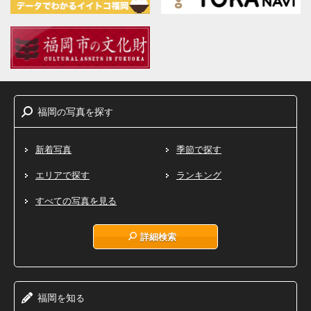
福岡
写真
探
の
を
す
新着写真
季節で探す
エリアで探す
ランキング
すべての写真を見る
詳細検索
福岡
知
を
る