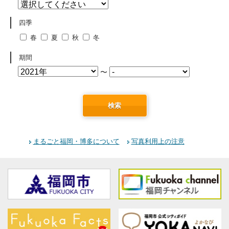
四季
春
夏
秋
冬
期間
〜
検索
まるごと福岡・博多について
写真利用上の注意