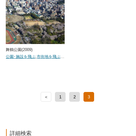
舞鶴公園(2009)
公園･施設を飛ぶ
,
市街地を飛ぶ
…
＜
1
2
3
詳細検索