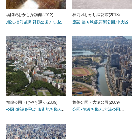
福岡城むかし探訪館(2013)
福岡城むかし探訪館(2013)
施設
,
福岡城跡
,
舞鶴公園
,
中央区
…
施設
,
福岡城跡
,
舞鶴公園
,
中央区
…
舞鶴公園・けやき通り(2009)
舞鶴公園・大濠公園(2009)
公園･施設を飛ぶ
,
市街地を飛ぶ
…
公園･施設を飛ぶ
,
大濠公園
…