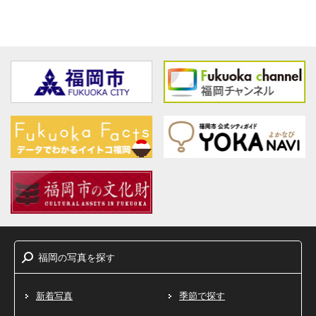
福岡
写真
探
の
を
す
新着写真
季節で探す