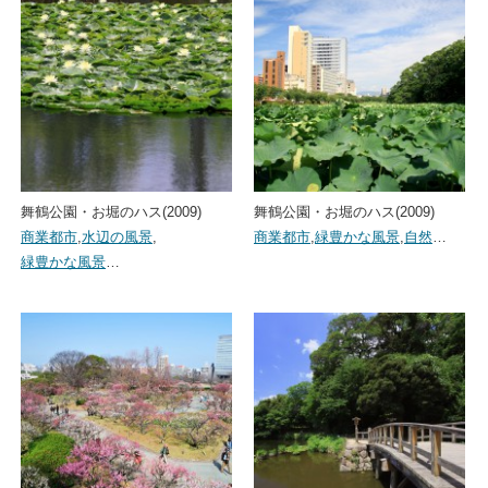
舞鶴公園・お堀のハス(2009)
舞鶴公園・お堀のハス(2009)
商業都市
,
水辺の風景
,
商業都市
,
緑豊かな風景
,
自然
…
緑豊かな風景
…