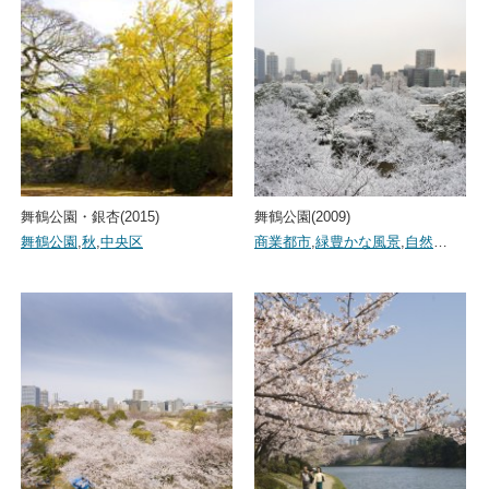
舞鶴公園・銀杏(2015)
舞鶴公園(2009)
舞鶴公園
,
秋
,
中央区
商業都市
,
緑豊かな風景
,
自然
…