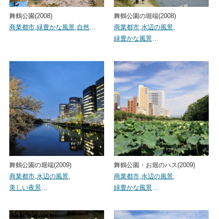
舞鶴公園(2008)
舞鶴公園の堀端(2008)
商業都市
,
緑豊かな風景
,
自然
…
商業都市
,
水辺の風景
,
緑豊かな風景
…
舞鶴公園の堀端(2009)
舞鶴公園・お堀のハス(2009)
商業都市
,
水辺の風景
,
商業都市
,
水辺の風景
,
美しい夜景
…
緑豊かな風景
…