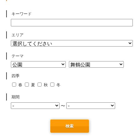
キーワード
エリア
テーマ
四季
春
夏
秋
冬
期間
〜
検索