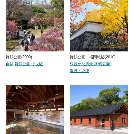
舞鶴公園(2009)
舞鶴公園・福岡城跡(2010)
自然
,
舞鶴公園
,
中央区
緑豊かな風景
,
舞鶴公園
,
遺跡・史跡
…