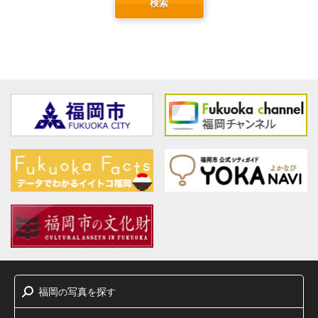
検索
福岡
写真
探
の
を
す