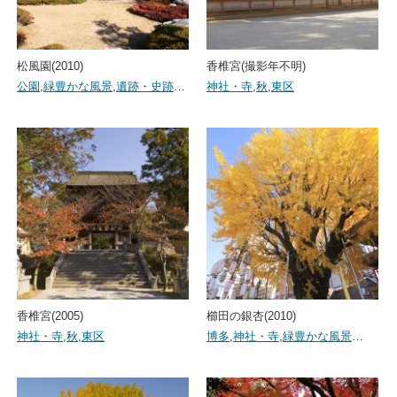
松風園(2010)
香椎宮(撮影年不明)
公園
,
緑豊かな風景
,
遺跡・史跡
…
神社・寺
,
秋
,
東区
香椎宮(2005)
櫛田の銀杏(2010)
神社・寺
,
秋
,
東区
博多
,
神社・寺
,
緑豊かな風景
…