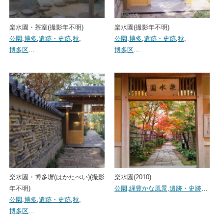
楽水園・茶室(撮影年不明)
楽水園(撮影年不明)
公園
,
博多
,
遺跡・史跡
,
秋
,
公園
,
博多
,
遺跡・史跡
,
秋
,
博多区
…
博多区
…
楽水園・博多塀(はかたべい)(撮影
楽水園(2010)
年不明)
公園
,
緑豊かな風景
,
遺跡・史跡
…
公園
,
博多
,
遺跡・史跡
,
秋
,
博多区
…