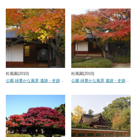
松風園(2010)
松風園(2010)
公園
,
緑豊かな風景
,
遺跡・史跡
…
公園
,
緑豊かな風景
,
遺跡・史跡
…