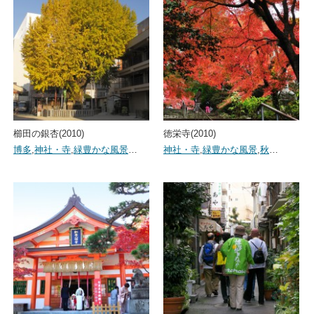
櫛田の銀杏(2010)
徳栄寺(2010)
博多
,
神社・寺
,
緑豊かな風景
…
神社・寺
,
緑豊かな風景
,
秋
…