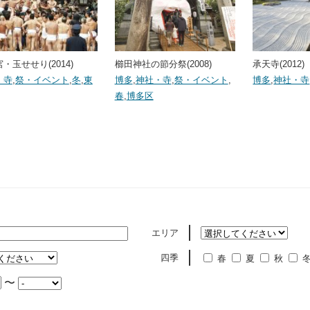
・玉せせり(2014)
櫛田神社の節分祭(2008)
承天寺(2012)
・寺
,
祭・イベント
,
冬
,
東
博多
,
神社・寺
,
祭・イベント
,
博多
,
神社・寺
春
,
博多区
エリア
四季
春
夏
秋
〜