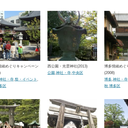
情緒めぐりキャンペーン
西公園・光雲神社(2013)
博多情緒めぐ
)
公園
,
神社・寺
,
中央区
(2008)
神社・寺
,
祭・イベント
,
博多
,
神社・寺
多区
秋
,
博多区