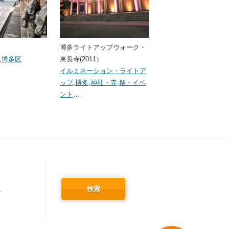
博多ライトアップウォーク・
,
博多区
東長寺(2011）
イルミネーション・ライトア
ップ
,
博多
,
神社・寺
,
祭・イベ
ント
…
検索
冬