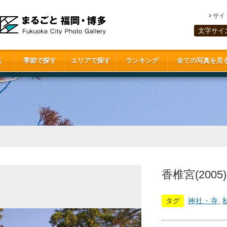
サイ
文字サイ
真
季節で探す
エリアで探す
ランキング
全ての写真を見
香椎宮(2005)
タグ
神社・寺
,