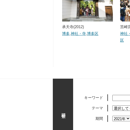
承天寺(2012)
筥崎宮
博多
,
神社・寺
,
博多区
神社
区
キーワード
テーマ
詳細検索
期間