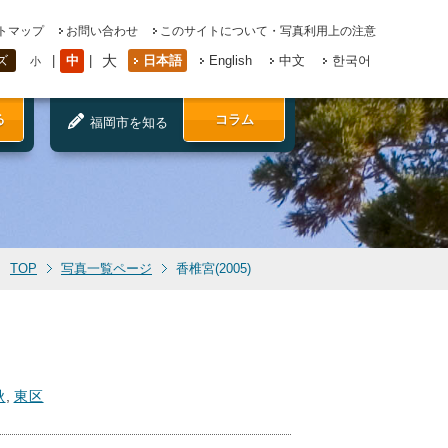
トマップ
お問い合わせ
このサイトについて・写真利用上の注意
大
中
日本語
English
中文
한국어
ズ
小
る
コラム
福岡市を知る
TOP
写真一覧ページ
香椎宮(2005)
秋
,
東区