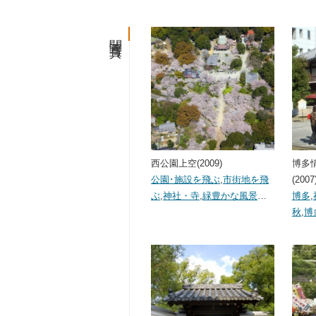
関連写真
西公園上空(2009)
博多
公園･施設を飛ぶ
,
市街地を飛
(2007
ぶ
,
神社・寺
,
緑豊かな風景
…
博多
,
秋
,
博