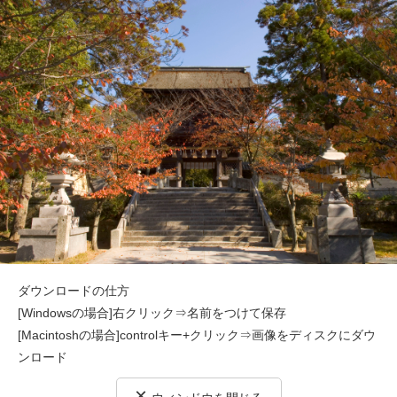
ダウンロードの仕方
[Windowsの場合]右クリック⇒名前をつけて保存
[Macintoshの場合]controlキー+クリック⇒画像をディスクにダウ
ンロード
×