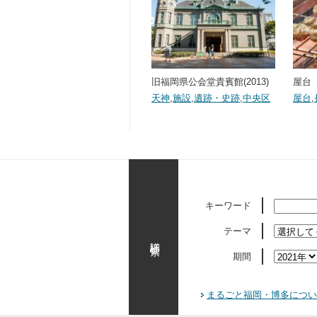
旧福岡県公会堂貴賓館(2013)
屋台（
天神
,
施設
,
遺跡・史跡
,
中央区
屋台
,
キーワード
テーマ
詳細検索
期間
まるごと福岡・博多につい