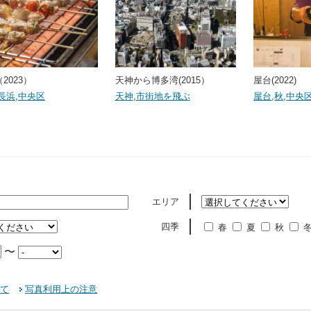
2023）
天神から博多湾(2015）
屋台(2022)
長浜
,
中央区
天神
,
市街地を飛ぶ
屋台
,
秋
,
中央
エリア
四季
春
夏
秋
〜
て
写真利用上の注意