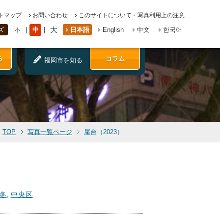
トマップ
お問い合わせ
このサイトについて・写真利用上の注意
大
中
日本語
English
中文
한국어
ズ
小
る
コラム
福岡市を知る
TOP
写真一覧ページ
屋台（2023）
）
冬
,
中央区