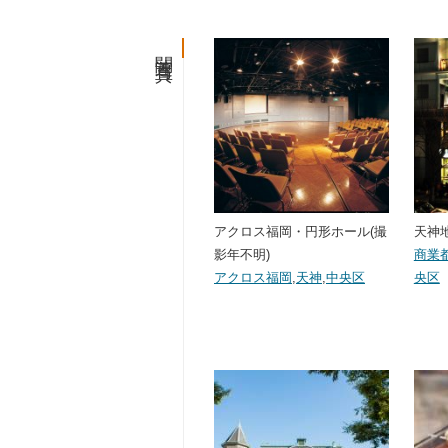
関連写真
アクロス福岡・円形ホール(撮
天神地
影年不明)
商業
アクロス福岡
,
天神
,
中央区
央区