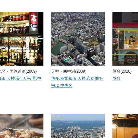
区・国体道路(2009)
天神・西中洲(2009)
屋台(2018)
都市
,
天神
,
美しい夜景
,
中
博多
,
商業都市
,
天神
,
市街地を
屋台
飛ぶ
,
中央区