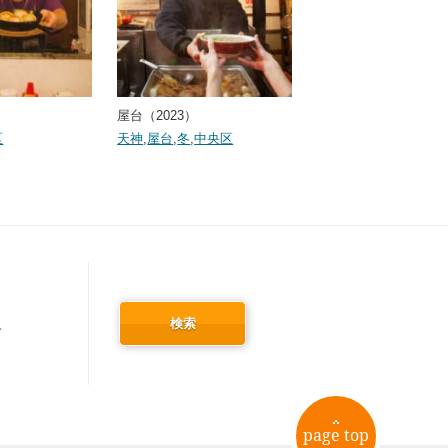
屋台（2023）
区
天神
,
屋台
,
冬
,
中央区
検索
冬
page top