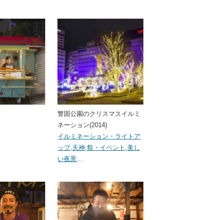
警固公園のクリスマスイルミ
ネーション(2014)
イルミネーション・ライトア
ップ
,
天神
,
祭・イベント
,
美し
い夜景
…