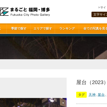
サイ
文字サイ
真
季節で探す
エリアで探す
ランキング
全ての写真を見
屋台（2023
タグ
天神
,
屋台
,