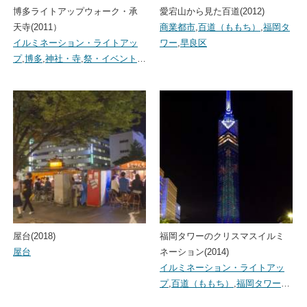
博多ライトアップウォーク・承
愛宕山から見た百道(2012)
天寺(2011）
商業都市
,
百道（ももち）
,
福岡タ
イルミネーション・ライトアッ
ワー
,
早良区
プ
,
博多
,
神社・寺
,
祭・イベント
…
屋台(2018)
福岡タワーのクリスマスイルミ
屋台
ネーション(2014)
イルミネーション・ライトアッ
プ
,
百道（ももち）
,
福岡タワー
…