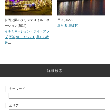
警固公園のクリスマスイルミネ
屋台(2022)
ーション(2014)
屋台
,
秋
,
博多区
イルミネーション・ライトアッ
プ
,
天神
,
祭・イベント
,
美しい夜
景
…
詳細検索
キーワード
エリア