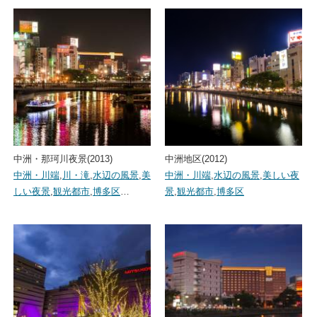
中洲・那珂川夜景(2013)
中洲地区(2012)
中洲・川端
,
川・滝
,
水辺の風景
,
美
中洲・川端
,
水辺の風景
,
美しい夜
しい夜景
,
観光都市
,
博多区
…
景
,
観光都市
,
博多区