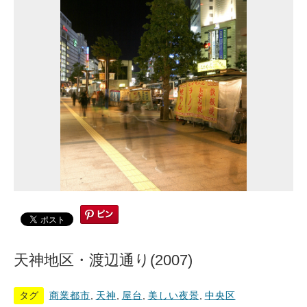
天神地区・渡辺通り(2007)
タグ
商業都市
,
天神
,
屋台
,
美しい夜景
,
中央区