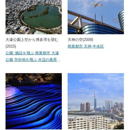
大濠公園上空から博多湾を望む
天神の空(2009)
(2015)
商業都市
,
天神
,
中央区
公園･施設を飛ぶ
,
商業都市
,
大濠
公園
,
市街地を飛ぶ
,
水辺の風景
…