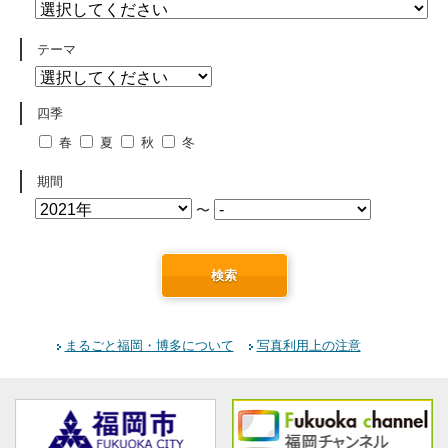
テーマ
四季
春
夏
秋
冬
期間
〜
検索
まるごと福岡・博多について
写真利用上の注意