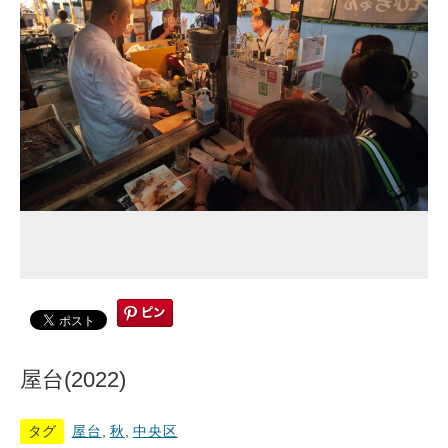
屋台(2022)
タグ
屋台
,
秋
,
中央区