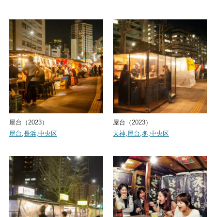
屋台（2023）
屋台（2023）
屋台
,
長浜
,
中央区
天神
,
屋台
,
冬
,
中央区