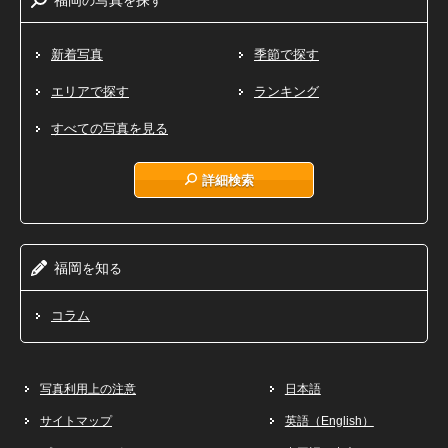
新着写真
季節で探す
エリアで探す
ランキング
すべての写真を見る
詳細検索
福岡
知
を
る
コラム
写真利用上の注意
日本語
サイトマップ
英語（English）