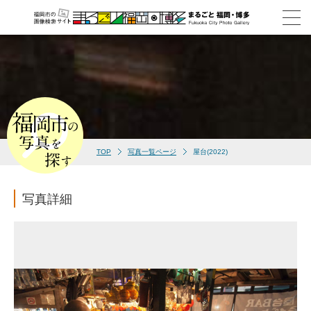
TOP
写真一覧ページ
屋台(2022)
写真詳細