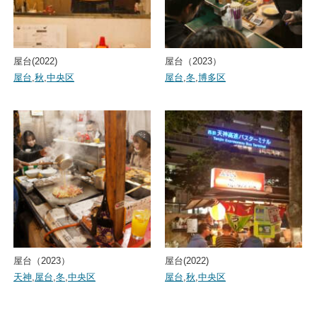
屋台(2022)
屋台（2023）
屋台
,
秋
,
中央区
屋台
,
冬
,
博多区
屋台（2023）
屋台(2022)
天神
,
屋台
,
冬
,
中央区
屋台
,
秋
,
中央区