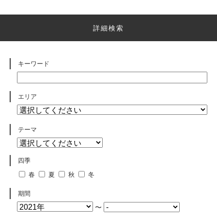
詳細検索
キーワード
エリア
テーマ
四季
春
夏
秋
冬
期間
〜