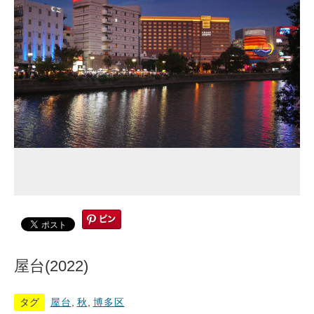
屋台(2022)
タグ
屋台
,
秋
,
博多区