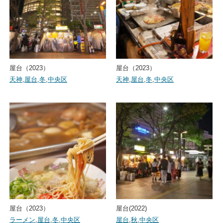
屋台（2023）
屋台（2023）
天神
,
屋台
,
冬
,
中央区
天神
,
屋台
,
冬
,
中央区
屋台（2023）
屋台(2022)
ラーメン
,
屋台
,
冬
,
中央区
屋台
,
秋
,
中央区