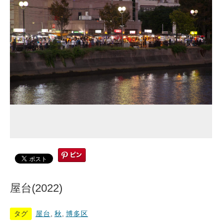
屋台(2022)
タグ
屋台
,
秋
,
博多区