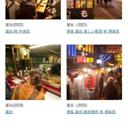
屋台(2022)
屋台（2023）
屋台
,
秋
,
中央区
博多
,
屋台
,
美しい夜景
,
冬
,
博多区
屋台(2018)
屋台（2023）
屋台
博多
,
屋台
,
観光都市
,
冬
,
博多区