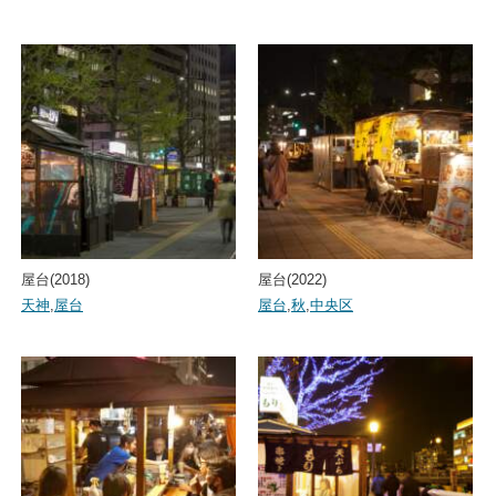
屋台(2018)
屋台(2022)
天神
,
屋台
屋台
,
秋
,
中央区