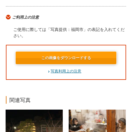
ご利用上の注意
ご使用に際しては「写真提供：福岡市」の表記を入れてくだ
さい。
この画像をダウンロードする
写真利用上の注意
関連写真