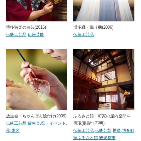
博多独楽の曲芸(2016)
博多織・織り機(2006)
伝統工芸品
,
伝統芸能
伝統工芸品
放生会・ちゃんぽん絵付け(2009)
ふるさと館・町家の屋内空間を
伝統工芸品
,
放生会
,
祭・イベント
,
再現(撮影年不明)
秋
,
東区
伝統工芸品
,
伝統芸能
,
博多
,
博多町
家ふるさと館
,
観光都市
…