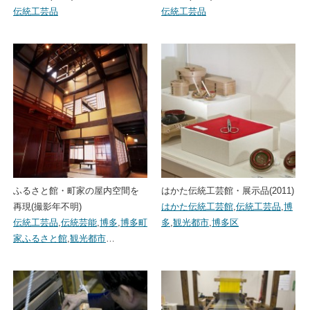
伝統工芸品
伝統工芸品
ふるさと館・町家の屋内空間を
はかた伝統工芸館・展示品(2011)
再現(撮影年不明)
はかた伝統工芸館
,
伝統工芸品
,
博
伝統工芸品
,
伝統芸能
,
博多
,
博多町
多
,
観光都市
,
博多区
家ふるさと館
,
観光都市
…