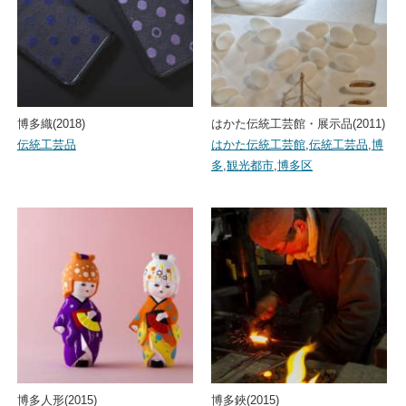
博多織(2018)
はかた伝統工芸館・展示品(2011)
伝統工芸品
はかた伝統工芸館
,
伝統工芸品
,
博
多
,
観光都市
,
博多区
博多人形(2015)
博多鋏(2015)