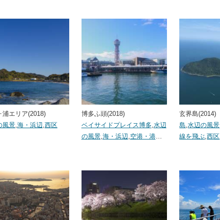
浦エリア(2018)
博多ふ頭(2018)
玄界島(2014)
の風景
,
海・浜辺
,
西区
ベイサイドプレイス博多
,
水辺
島
,
水辺の風景
の風景
,
海・浜辺
,
空港・港
…
線を飛ぶ
,
西区