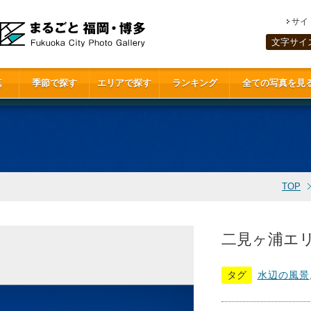
サイ
文字サイ
真
季節で探す
エリアで探す
ランキング
全ての写真を見
TOP
二見ヶ浦エリア
タグ
水辺の風景