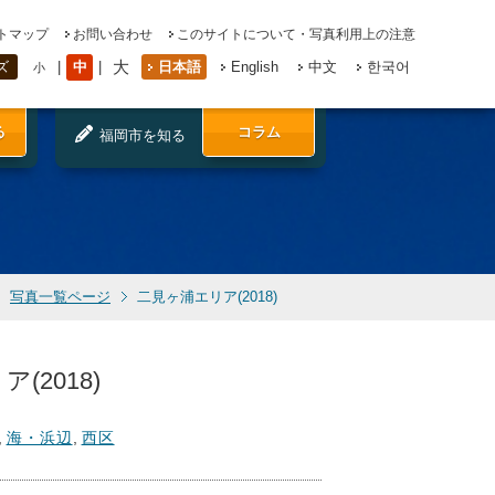
トマップ
お問い合わせ
このサイトについて・写真利用上の注意
大
中
日本語
English
中文
한국어
ズ
小
る
コラム
福岡市を知る
写真一覧ページ
二見ヶ浦エリア(2018)
(2018)
,
海・浜辺
,
西区