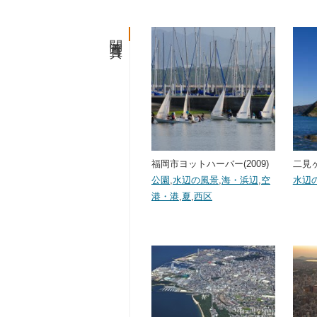
関連写真
福岡市ヨットハーバー(2009)
二見ヶ
公園
,
水辺の風景
,
海・浜辺
,
空
水辺
港・港
,
夏
,
西区