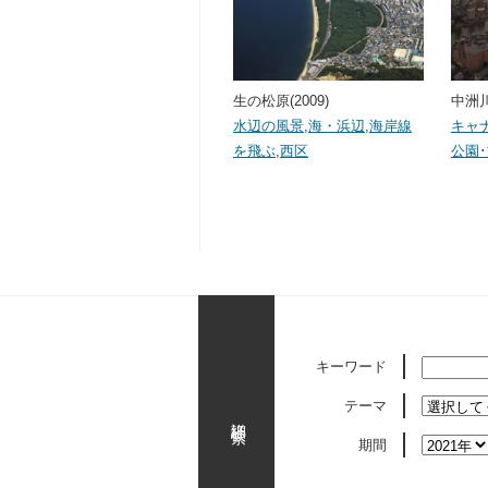
生の松原(2009)
中洲川
水辺の風景
,
海・浜辺
,
海岸線
キャ
を飛ぶ
,
西区
公園
キーワード
テーマ
詳細検索
期間