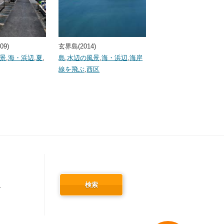
09)
玄界島(2014)
景
,
海・浜辺
,
夏
,
島
,
水辺の風景
,
海・浜辺
,
海岸
線を飛ぶ
,
西区
検索
冬