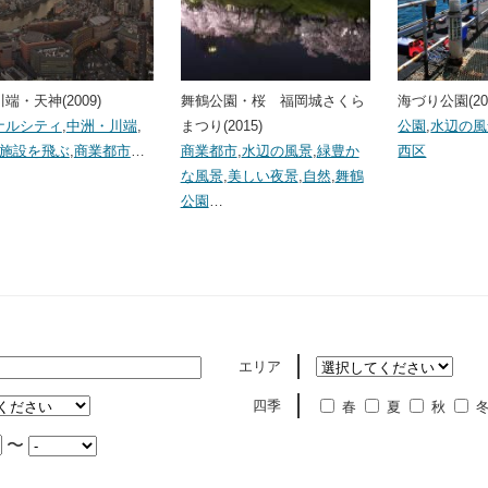
端・天神(2009)
舞鶴公園・桜 福岡城さくら
海づり公園(20
ナルシティ
,
中洲・川端
,
まつり(2015)
公園
,
水辺の風
･施設を飛ぶ
,
商業都市
…
商業都市
,
水辺の風景
,
緑豊か
西区
な風景
,
美しい夜景
,
自然
,
舞鶴
公園
…
エリア
四季
春
夏
秋
〜