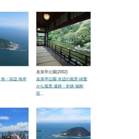
友泉亭公園(2002)
,
海・浜辺
,
海岸
友泉亭公園
,
水辺の風景
,
緑豊
かな風景
,
遺跡・史跡
,
城南
区
…