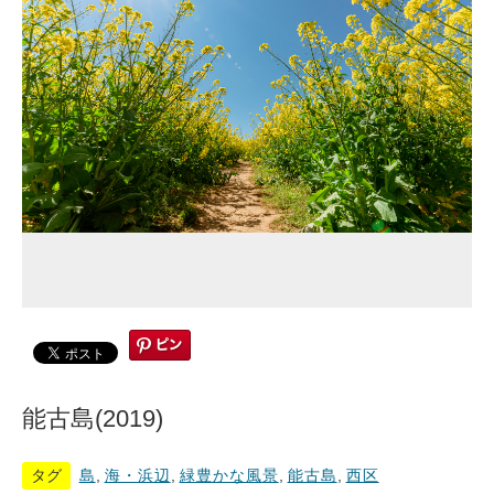
能古島(2019)
タグ
島
,
海・浜辺
,
緑豊かな風景
,
能古島
,
西区