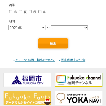
四季
春
夏
秋
冬
期間
〜
検索
まるごと福岡・博多について
写真利用上の注意