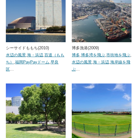
シーサイドももち(2010)
博多漁港(2009)
水辺の風景
,
海・浜辺
,
百道（もも
博多
,
博多湾を飛ぶ
,
市街地を飛ぶ
,
ち）
,
福岡PayPayドーム
,
早良
水辺の風景
,
海・浜辺
,
海岸線を飛
区
…
ぶ
…