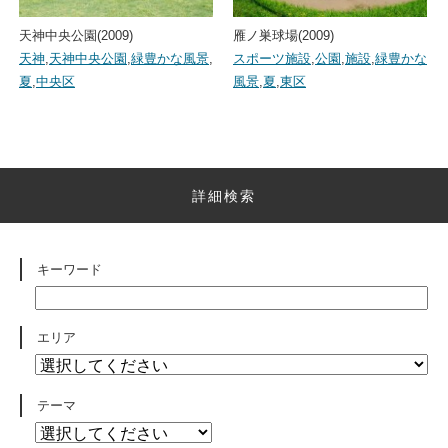
天神中央公園(2009)
雁ノ巣球場(2009)
天神
,
天神中央公園
,
緑豊かな風景
,
スポーツ施設
,
公園
,
施設
,
緑豊かな
夏
,
中央区
風景
,
夏
,
東区
詳細検索
キーワード
エリア
テーマ