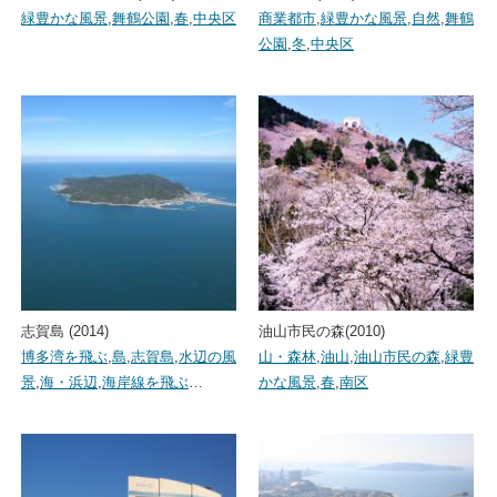
緑豊かな風景
,
舞鶴公園
,
春
,
中央区
商業都市
,
緑豊かな風景
,
自然
,
舞鶴
公園
,
冬
,
中央区
志賀島 (2014)
油山市民の森(2010)
博多湾を飛ぶ
,
島
,
志賀島
,
水辺の風
山・森林
,
油山
,
油山市民の森
,
緑豊
景
,
海・浜辺
,
海岸線を飛ぶ
…
かな風景
,
春
,
南区