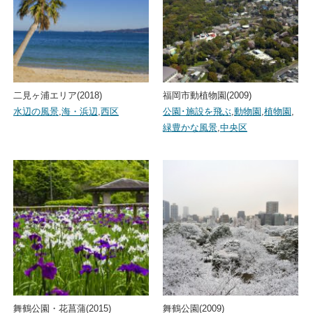
二見ヶ浦エリア(2018)
福岡市動植物園(2009)
水辺の風景
,
海・浜辺
,
西区
公園･施設を飛ぶ
,
動物園
,
植物園
,
緑豊かな風景
,
中央区
舞鶴公園・花菖蒲(2015)
舞鶴公園(2009)